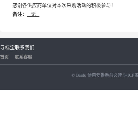
感谢各供应商单位对本次采购活动的积极参与！
备注：
无
寻标宝
联系我们
首页
联系客服
© Baidu
使用爱番番前必读
沪ICP备
NEW
HOT