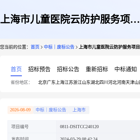
上海市儿童医院云防护服务项目
您当前的位置：
首页
中标｜废标公告
上海市儿童医院云防护服务项目
国内公开招标采购项目失败公告
首页
招标预告
招标公告
重新招标
中标通知
省份地区：
北京
广东
上海
江苏
浙江
山东
湖北
四川
河北
河南
天津
山
2026-08-09
中标｜废标公告
上海市
项目编号
0811-DSITCC240120
发布时间
2024-03-29 08:42:24