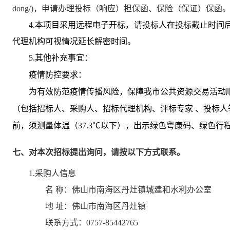
dong/)，申请办理投标（响应）担保函、保险（保证）保函
4.本项目采用远程电子开标，请投标人在投标截止时间
代理机构可视情况延长解密时间。
5
.
其他补充事宜：
疫情防控要求：
为有效防范疫情传播风险，保障我市公共资源交易活动
（包括招标人、采购人、招标代理机构、评标专家
、投标人
前，须测量体温（37.3℃以下），出示绿色粤康码、绿色
七、对本次招标提出询问，请按以下方式联系。
1.采购人信息
名 称：
佛山市南海区丹灶镇城建和水利办公室
地 址：
佛山市南海区丹灶镇
联系方式：
0757-85442765