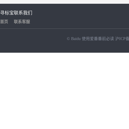
寻标宝
联系我们
首页
联系客服
© Baidu
使用爱番番前必读
沪ICP备
NEW
HOT
暂时没有搜索结果…