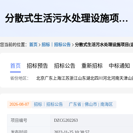
分散式生活污水处理设施项目
您当前的位置：
首页
招标｜招标公告
分散式生活污水处理设施项目(
(运营)招标公告
首页
招标预告
招标公告
重新招标
中标通知
省份地区：
北京
广东
上海
江苏
浙江
山东
湖北
四川
河北
河南
天津
山
2026-08-07
招标｜招标公告
广东省
|
佛山市
|
南海区
项目编号
DZCG202263
发布时间
2022-11-25 10:38:57