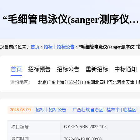
“毛细管电泳仪(sanger测序仪)”
您当前的位置：
首页
招标｜招标公告
“毛细管电泳仪(sanger测序仪
院内招标采购报名公告
首页
招标预告
招标公告
重新招标
中标通知
省份地区：
北京
广东
上海
江苏
浙江
山东
湖北
四川
河北
河南
天津
山
2026-08-09
招标｜招标公告
广西壮族自治区
|
桂林市
|
临桂区
项目编号
GYEFY-SBK-2022-105
发布时间
2022-08-19 00:00:00