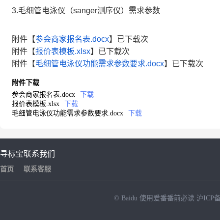
3.
毛细管电泳仪（
sanger
测序仪）需求参数
附件【
参会商家报名表.docx
】已下载次
附件【
报价表模板.xlsx
】已下载次
附件【
毛细管电泳仪功能需求参数要求.docx
】已下载次
附件下载
参会商家报名表.docx
下载
报价表模板.xlsx
下载
毛细管电泳仪功能需求参数要求.docx
下载
寻标宝
联系我们
首页
联系客服
© Baidu
使用爱番番前必读
沪ICP备