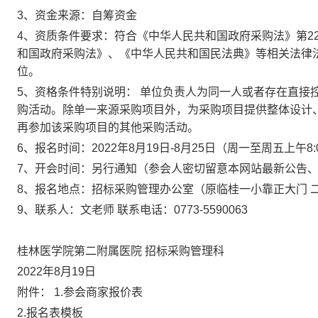
3
、资金来源：自筹资金
4
、资质条件要求：符合《中华人民共和国政府采购法》第
2
和国政府采购法》、《中华人民共和国民法典》等相关法律
位。
5
、资格条件特别说明： 单位负责人为同一人或者存在直接
购活动。除单一来源采购项目外，为采购项目提供整体设计
再参加该采购项目的其他采购活动。
6
、报名时间：
2022
年
8
月
19
日
-8
月
25
日（周一至周五上午
8:
7
、开会时间：另行通知（参会人密切留意本网站最新公告
8
、报名地点：招标采购管理办公室（原临桂一小靠正大门 
9
、联系人：文老师 联系电话：
0773-5590063
桂林医学院第二附属医院
招标采购管理科
2022
年
8
月
19
日
附件：
1.
参会商家报价表
2.
报名表模板