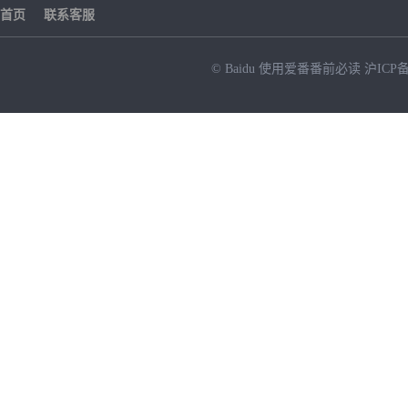
首页
联系客服
© Baidu
使用爱番番前必读
沪ICP备
NEW
HOT
暂时没有搜索结果…