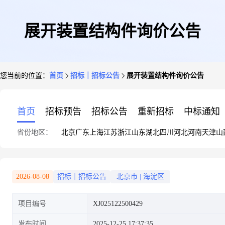
展开装置结构件询价公告
您当前的位置：
首页
招标｜招标公告
展开装置结构件询价公告
首页
招标预告
招标公告
重新招标
中标通知
省份地区：
北京
广东
上海
江苏
浙江
山东
湖北
四川
河北
河南
天津
山
2026-08-08
招标｜招标公告
北京市
|
海淀区
项目编号
XJ025122500429
发布时间
2025-12-25 17:37:35