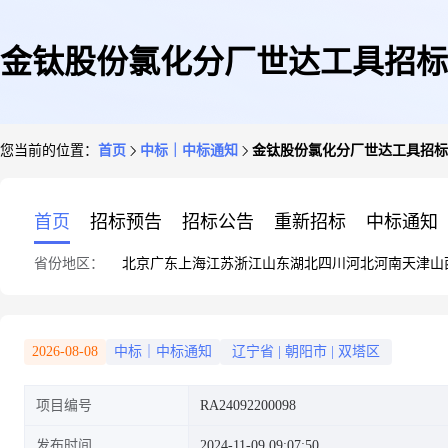
金钛股份氯化分厂世达工具招标
您当前的位置：
首页
中标｜中标通知
金钛股份氯化分厂世达工具招标
首页
招标预告
招标公告
重新招标
中标通知
省份地区：
北京
广东
上海
江苏
浙江
山东
湖北
四川
河北
河南
天津
山
2026-08-08
中标｜中标通知
辽宁省
|
朝阳市
|
双塔区
项目编号
RA24092200098
发布时间
2024-11-09 09:07:50