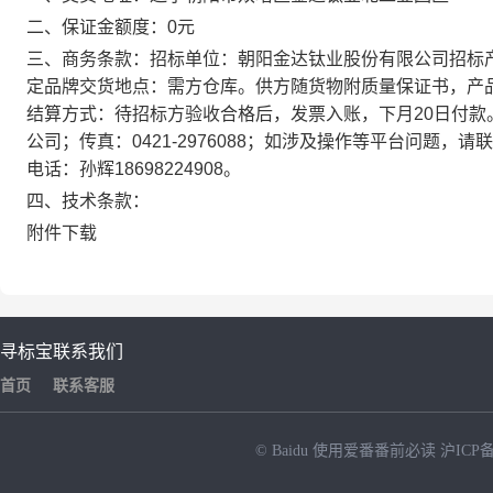
二、保证金额度：0元
三、商务条款：招标单位：朝阳金达钛业股份有限公司招标
定品牌交货地点：需方仓库。供方随货物附质量保证书，产
结算方式：待招标方验收合格后，发票入账，下月20日付
公司；传真：0421-2976088；如涉及操作等平台问题，请联
电话：孙辉18698224908。
四、技术条款：
附件下载
寻标宝
联系我们
首页
联系客服
© Baidu
使用爱番番前必读
沪ICP备