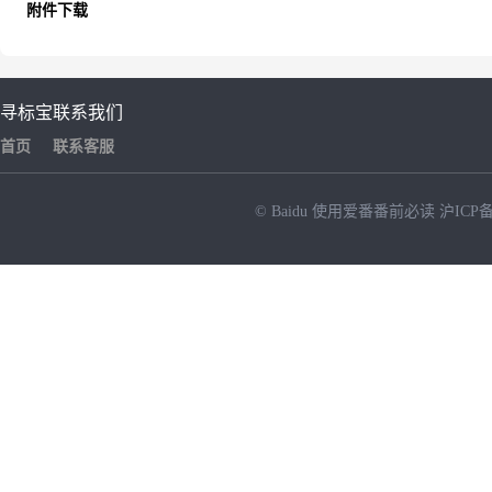
附件下载
寻标宝
联系我们
首页
联系客服
© Baidu
使用爱番番前必读
沪ICP备
NEW
HOT