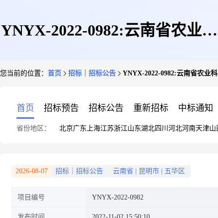
YNYX-2022-0982:云南省农业科
您当前的位置：
首页
招标｜招标公告
YNYX-2022-0982:云
学院园艺作物研究所科技创新与
首页
招标预告
招标公告
重新招标
中标通知
省份地区：
北京
广东
上海
江苏
浙江
山东
湖北
四川
河北
河南
天津
山
服务能力提升专项采购化学肥料
2026-08-07
招标｜招标公告
云南省
|
昆明市
|
五华区
项目编号
YNYX-2022-0982
竞争性谈判公告
发布时间
2022-11-02 15:50:10