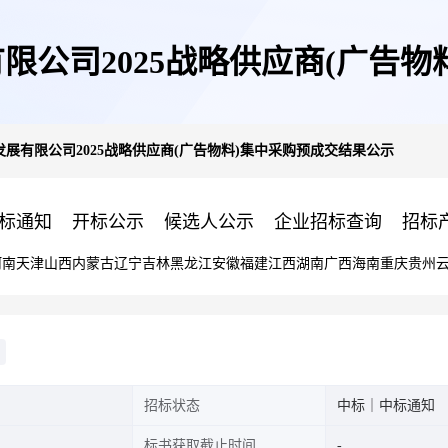
限公司2025战略供应商(广告物
展有限公司2025战略供应商(广告物料)集中采购预成交结果公示
标通知
开标公示
候选人公示
企业招标查询
招标
河南
天津
山西
内蒙古
辽宁
吉林
黑龙江
安徽
福建
江西
湖南
广西
海南
重庆
贵州
招标状态
中标｜中标通知
标书获取截止时间