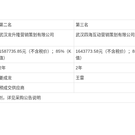
第二名
第三名
武汉龙升隆营销策划有限公司
武汉四海互动营销策划有限公司
1587735.85元（不含税价）；85%（K
1643773.58元（不含税价）；
值）
值）
2年
2年
姜成龙
王雷
预成交供应商
剂，详见采购公告说明
。