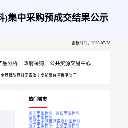
料)集中采购预成交结果公示
更新时间：2026-07-28
产品分析
政府采购
公共资源交易中心
云南
西藏
陕西
甘肃
青海
宁夏
新疆
台湾
香港
澳门
热门城市
黄冈市招标网
黄石市招标网
襄阳市招标网
恩施土家族苗族自治州招标网
咸宁市招标网
十堰市招标网