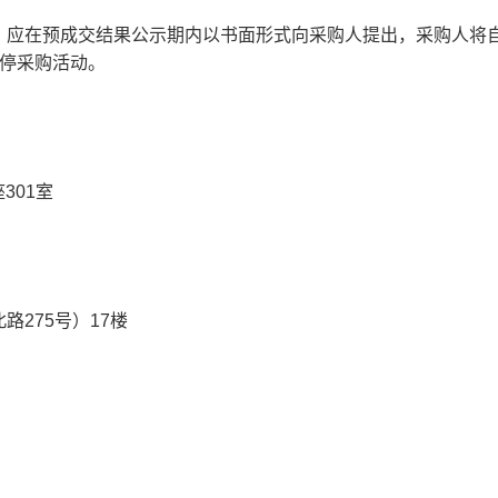
，应在预成交结果公示期内以书面形式向采购人提出，采购人将
停采购活动。
座301室
北路
275号）17楼