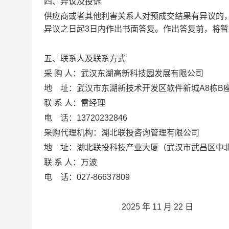
四、异议及投诉
供应商或者其他利害关系人对预成交结果有异议的
异议之日起
3
日内作出书面答复。作出答复前，将暂
五、联系人及联系方式
采
购 人：
武汉东湖高新科技园发展有限公司
地
址：
武汉市东湖新技术开发区软件新城
A8栋B
联
系 人：
雷经理
电
话：
13720232846
采购代理机构：
湖北联投咨询管理有限公司
地
址：
湖北联投科技产业大厦（武汉市武昌区中
联
系 人：
万波
电
话：
027-86637809
2025
年
11
月
22
日