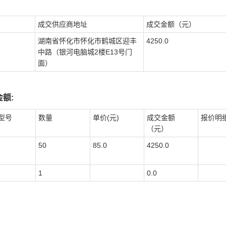
成交供应商地址
成交金额（元）
湖南省怀化市怀化市鹤城区迎丰
4250.0
中路（银河电脑城2楼E13号门
面）
额:
型号
数量
单价(元)
成交金额
报价明
（元）
50
85.0
4250.0
1
0.0