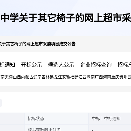
中学关于其它椅子的网上超市采
关于其它椅子的网上超市采购项目成交公告
标通知
开标公示
候选人公示
企业招标查询
招标
河南
天津
山西
内蒙古
辽宁
吉林
黑龙江
安徽
福建
江西
湖南
广西
海南
重庆
贵州
招标状态
中标｜中标通知
标书获取截止时间