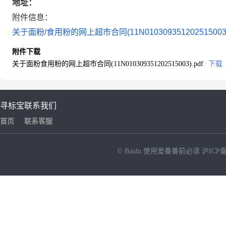
地址：
附件信息：
关于面粉/食用粉的网上超市合同(11N010309351202515003).
附件下载
关于面粉食用粉的网上超市合同(11N010309351202515003).pdf
下载
寻标宝
联系我们
首页
联系客服
© Baidu
使用爱番番前必读
沪ICP备
NEW
HOT