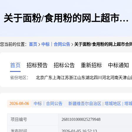
关于面粉/食用粉的网上超市合
您当前的位置：
首页
中标｜合同公告
关于面粉/食用粉的网上超市合
同公告
首页
招标预告
招标公告
重新招标
中标通知
省份地区：
北京
广东
上海
江苏
浙江
山东
湖北
四川
河北
河南
天津
山
2026-08-06
中标｜合同公告
新疆维吾尔自治区
|
塔城地区
|
塔
项目编号
2681101000025279948
发布时间
2026-01-05 16:52:13