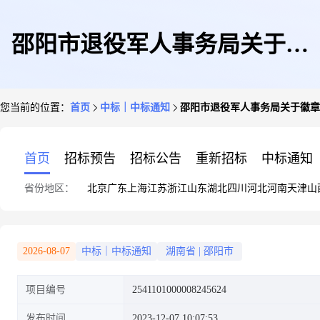
邵阳市退役军人事务局关于徽
您当前的位置：
首页
中标｜中标通知
邵阳市退役军人事务局关于徽章
章/纪念章的网上超市采购项目
首页
招标预告
招标公告
重新招标
中标通知
省份地区：
北京
广东
上海
江苏
浙江
山东
湖北
四川
河北
河南
天津
山
成交公告
2026-08-07
中标｜中标通知
湖南省
|
邵阳市
项目编号
2541101000008245624
发布时间
2023-12-07 10:07:53