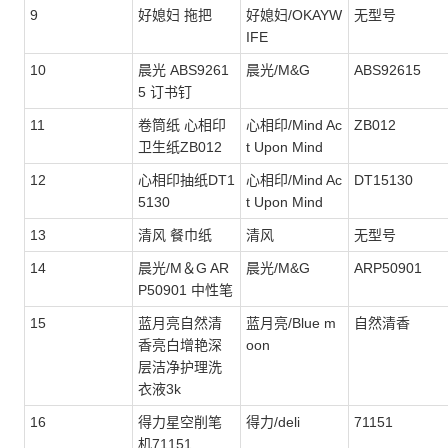
9
好媳妇 拖把
好媳妇/OKAYW
无型号
IFE
10
晨光 ABS9261
晨光/M&G
ABS92615
5 订书钉
11
卷筒纸 心相印
心相印/Mind Ac
ZB012
卫生纸ZB012
t Upon Mind
12
心相印抽纸DT1
心相印/Mind Ac
DT15130
5130
t Upon Mind
13
清风 餐巾纸
清风
无型号
14
晨光/M＆G AR
晨光/M&G
ARP50901
P50901 中性笔
15
蓝月亮自然清
蓝月亮/Blue m
自然清香
香亮白增艳深
oon
层洁净护理洗
衣液3k
16
得力星空削笔
得力/deli
71151
机71151