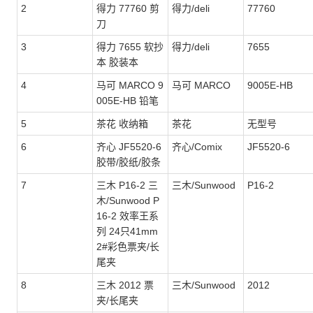
2
得力 77760 剪
得力/deli
77760
刀
3
得力 7655 软抄
得力/deli
7655
本 胶装本
4
马可 MARCO 9
马可 MARCO
9005E-HB
005E-HB 铅笔
5
茶花 收纳箱
茶花
无型号
6
齐心 JF5520-6
齐心/Comix
JF5520-6
胶带/胶纸/胶条
7
三木 P16-2 三
三木/Sunwood
P16-2
木/Sunwood P
16-2 效率王系
列 24只41mm
2#彩色票夹/长
尾夹
8
三木 2012 票
三木/Sunwood
2012
夹/长尾夹