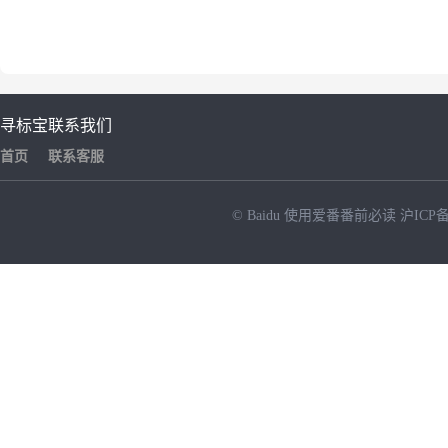
寻标宝
联系我们
首页
联系客服
© Baidu
使用爱番番前必读
沪ICP备
NEW
HOT