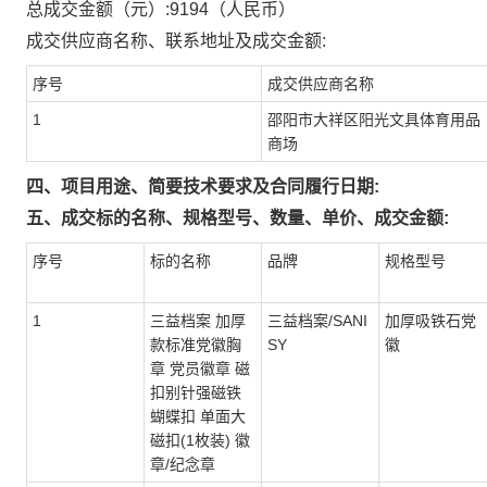
总成交金额（元）:
9194
（人民币）
成交供应商名称、联系地址及成交金额:
序号
成交供应商名称
1
邵阳市大祥区阳光文具体育用品
商场
四、项目用途、简要技术要求及合同履行日期:
五、成交标的名称、规格型号、数量、单价、成交金额:
序号
标的名称
品牌
规格型号
1
三益档案 加厚
三益档案/SANI
加厚吸铁石党
款标准党徽胸
SY
徽
章 党员徽章 磁
扣别针强磁铁
蝴蝶扣 单面大
磁扣(1枚装) 徽
章/纪念章