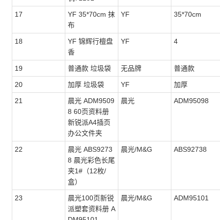
17
YF 35*70cm 抹
YF
35*70cm
布
18
YF 锦辉行檀盘
YF
4
香
19
普通款 垃圾袋
无品牌
普通款
20
加厚 垃圾袋
YF
加厚
21
晨光 ADM9509
晨光
ADM95098
8 60页资料册
新锐派A4插页
办公文件夹
22
晨光 ABS9273
晨光/M&G
ABS92738
8 晨光彩色长尾
夹1#（12枚/
盒）
23
晨光100页新锐
晨光/M&G
ADM95101
派塑套资料册 A
DM95101