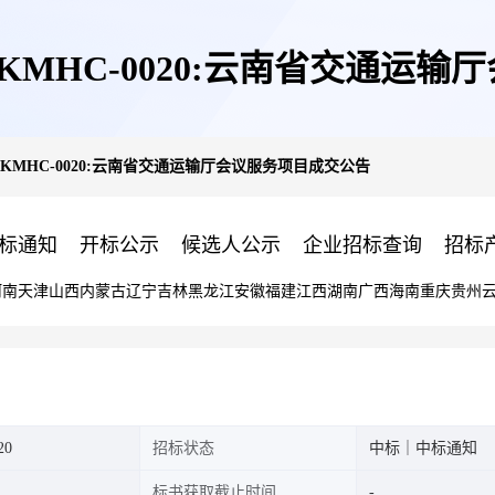
2791-KMHC-0020:云南省交
2791-KMHC-0020:云南省交通运输厅会议服务项目成交公告
标通知
开标公示
候选人公示
企业招标查询
招标
河南
天津
山西
内蒙古
辽宁
吉林
黑龙江
安徽
福建
江西
湖南
广西
海南
重庆
贵州
20
招标状态
中标｜中标通知
标书获取截止时间