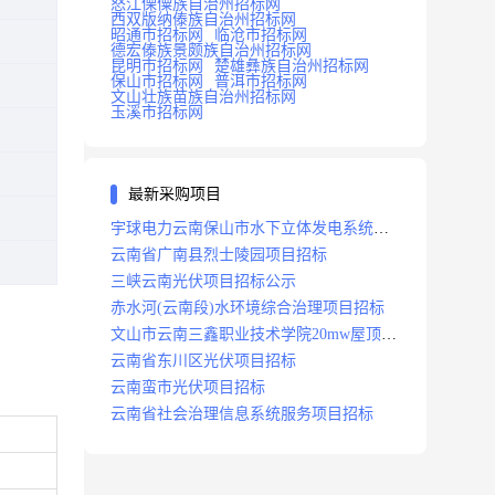
怒江傈僳族自治州招标网
西双版纳傣族自治州招标网
昭通市招标网
临沧市招标网
德宏傣族景颇族自治州招标网
昆明市招标网
楚雄彝族自治州招标网
保山市招标网
普洱市招标网
文山壮族苗族自治州招标网
玉溪市招标网
最新采购项目
宇球电力云南保山市水下立体发电系统项
目招标
云南省广南县烈士陵园项目招标
三峡云南光伏项目招标公示
赤水河(云南段)水环境综合治理项目招标
文山市云南三鑫职业技术学院20mw屋顶分
布式光伏设计施工总承包(epc)项目招标
云南省东川区光伏项目招标
云南蛮市光伏项目招标
云南省社会治理信息系统服务项目招标