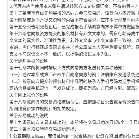
3.代理人应当使用本人账户通过转账方式交纳保证金，不得由第三
第十三条若享有优先购买权的意向方参与交易的，该意向方应遵循
第十四条若意向方提交资料的内容不符合要求，应在本所规定时间
第十五条公告期限截止后，已完成报名手续的意向方不得单方撤回
第十六条意向投资方提交的报名材料有外文文本的，需自行翻译成
文文本的真实性、准确性负责。若外文文本与中文文本不一致的，
本的，需自行翻译成汉语文本并加盖公章或本人签字后提交我所。
言文本与汉语文本不一致的，以提供的汉语文本为准。
关于通知事项的说明
第十七条本所将同时按以下方式向意向方发送有关事项通知：
（一）通过本所或第四产权平台向意向方的网上注册账户发送系统
（二）按意向方提交的报名材料中载明的联系人手机号码发送手机
网站信息或手机短信一旦发送成功，即视为意向方已经收到。请意
关于网上竞价的说明
第十八条意向方的交易资格被确认后，应按照项目公告或竞价公告
所网络竞价操作规则》的相关规定。
关于交易成功的说明
第十九条意向方交易未成功的，本所将在交易成功次日起5个工作日
第二十条本须知所称交易成功是指：
1.公告期限届满后，若仅征集到一家合格意向投资方的
,
且被确认具