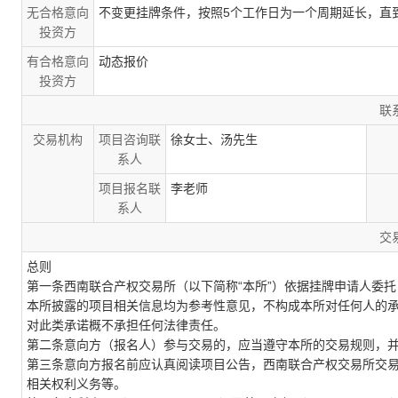
无合格意向
不变更挂牌条件，按照5个工作日为一个周期延长，直
投资方
有合格意向
动态报价
投资方
联
交易机构
项目咨询联
徐女士、汤先生
系人
项目报名联
李老师
系人
交
总则
第一条西南联合产权交易所（以下简称“本所”）依据挂牌申请人委
本所披露的项目相关信息均为参考性意见，不构成本所对任何人的
对此类承诺概不承担任何法律责任。
第二条意向方（报名人）参与交易的，应当遵守本所的交易规则，
第三条意向方报名前应认真阅读项目公告，西南联合产权交易所交
相关权利义务等。