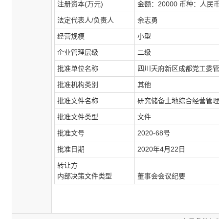
注册资本
(
万元
)
金额：
20000
币种：人民
法定代表人
/
负责人
余志勇
经营规模
小型
企业管理层级
二级
批准单位名称
四川天府新区成都党工委
批准机构类别
其他
批准文件名称
研究储备土地综合经营管
批准文件类型
文件
批准文号
2020-68
号
批准日期
2020
年
4
月
22
日
转让方
内部决策文件类型
董事会会议纪要