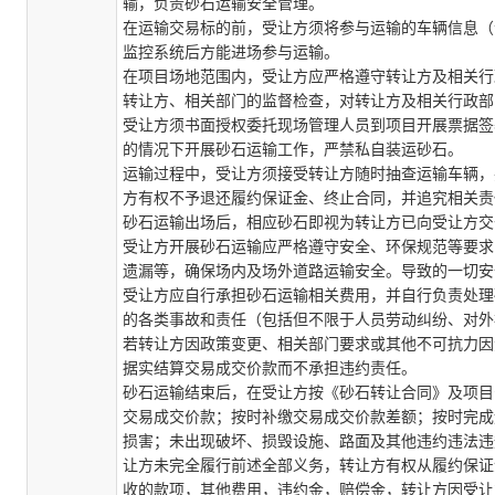
输，负责砂石运输安全管理。
在运输交易标的前，受让方须将参与运输的车辆信息（
监控系统后方能进场参与运输。
在项目场地范围内，
受让
方应严格遵守
转让
方及相关行
转让
方、相关部门的监督检查，对
转让
方及相关行政部
受让方须书面授权委托现场管理人员到项目开展票据签
的情况下开展砂石运输工作，严禁私自装运砂石。
运输过程中，受让方须接受转让方随时抽查运输车辆，
方有权不予退还履约保证金、终止合同，并追究相关责
砂石运输出场后，相应砂石即视为
转让
方已向
受让
方交
受让方
开展砂石运输应严格遵守安全、环保规范等要求
遗漏等，确保场内及场外道路运输安全。导致的一切安
受让方
应自行承担砂石运输相关费用，并自行负责处理
的各类事故和责任（包括但不限于人员劳动纠纷、对外
若转让方因
政策变更、
相关部门
要求
或其他
不可抗力
因
据实结算交易成交价款而不承担违约责任。
砂石运输结束后，在受让方按《砂石转让合同》及项目
交易
成交价款；按时补缴
交易
成交价款差额；按时完成
损害；未出现破坏、损毁设施、路面及其他违约违法违
让方未完全履行前述全部义务，转让方有权从履约保证
收的款项，其他费用，违约金，赔偿金，转让方因受让