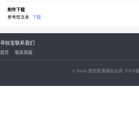
附件下载
参考性文本
下载
寻标宝
联系我们
首页
联系客服
© Baidu
使用爱番番前必读
沪ICP备
NEW
HOT