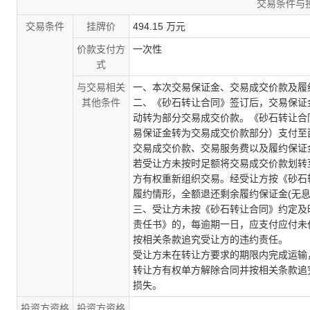
交易条件与
交易条件
挂牌价
494.15 万元
价款支付方
一次性
式
与交易相关
一、本次交易保证金、交易成交价款及履
其他条件
二、《砂石转让合同》签订后，交易保证
动转为部分交易成交价款。《砂石转让合
易保证金转为交易成交价款部分）支付至
交易成交价款、交易服务费以及履约保证
若受让方未按时足额将交易成交价款划转
方有权重新组织交易。经受让方按《砂石
履约情形，全额退还剩余履约保证金
(
无
三、受让方未按《砂石转让合同》约定及
责任书》的，每逾期一日，应支付应付未
按相关条款追究受让方的违约责任。
受让方未在转让方要求的期限内完成运输
转让方有权单方解除合同并按相关条款追
损失。
投资方资格
投资方资格