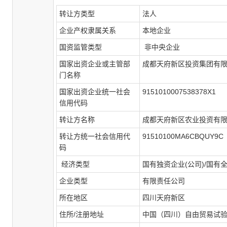
转让方类型
法人
企业产权隶属关系
本地企业
国资监管类型
非中央企业
国家出资企业或主管部
成都天府新区投资集团有
门名称
国家出资企业统一社会
9151010007538378X1
信用代码
转让方名称
成都天府新区农业投资有
转让方统一社会信用代
91510100MA6CBQUY9C
码
经济类型
国有独资企业
(
公司
)/
国有
企业类型
有限责任公司
所在地区
四川天府新区
住所
/
注册地址
中国（四川）自由贸易试