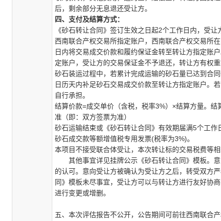
后，剩余部分无息退还受让方。
四、支付及结算方式：
《砂石转让合同》签订生效之日起
2
个工作日内，受让
西南联合产权交易所指定账户，西南联合产权交易所在
日内将交易
成交价款和履约保证金
转至转让方指定账户
定账户，受让方的交易保证金不予退还，转让方有权重
砂石装运过程中，若累计完成运输的砂石量已达到合同
日历天内补足砂石交易成交价款至转让方指定账户。若
自行承担。
结算价款
=
成交单价（含税，税率
3%
）
×
结算方量。结
准（即：双方签票为准）
砂石运输结束或《砂石转让合同》有效期届满
5
个工作
砂石成交款等额增值税专用发票
(
税率为
3%)
。
本项目不接受联合体受让，本次转让标的交易税费等相
其他事宜详见挂牌公示《砂石转让合同》模板。意
的认可。意向受让方被确认为受让方之后，转受双方严
同》模板未尽事宜，受让方可以与转让方进行友好协商
进行变更或增删。
五、
本次评估报告不公开，公告期间可前往西南联合产