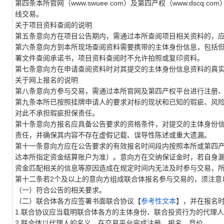
第四条本所官网（www.swuee.com）及第四产权（www.dsc
线交易。
关于项目资料查阅的说明
第五条意向方在项目公告期内，需通过本所查阅项目相关资料的，
第六条意向方到本所现场查阅资料需要携带的主体身份信息，包括
署文件查阅承诺书，项目资料查阅时不允许拍照或复印资料。
第七条意向方在申请查阅资料时对其提交的主体身份信息资料的真
关于网上报名的说明
第八条意向方参与交易，需通过本所官网及第四产权平台进行注册
第九条本所已按照挂牌申请人的要求对标的现状和已知的瑕疵、风
对此不承担瑕疵担保责任。
第十条意向方报名应具备公告要求的资格条件，对提交的主体身份
责任，并确保其内容不存在虚假记载、误导性陈述或重大遗漏。
第十一条意向方应在公告要求的有效报名时间段内按照本所或第四
达本所指定资金结算账户为准）。意向方在交纳保证金时，若自身
资金匹配相关的信息等原因造成在规定时间内无法及时参与交易，
第十二条若2个及以上的意向方组成联合体报名参与交易的，须注意
（一）符合公告的相关要求。
（二）联合体各方应签署书面联合协议【
参考性文本
】，并在报名
1.联合协议应当载明联合体各方的主体身份、联合投资行为的代理
2.联合体以代理人的名义，在交易平台完成注册、报名、竞价。