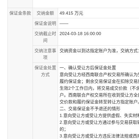
保证金条款
交纳金额
49.415 万元
保证金说明
——
交纳截止时
2024-03-18 16:00:00
间
交纳注意事
交纳资金以到达指定账户为准，交纳方式
项
保证金处置
一、确认受让方后保证金处置
方式
意向受让方经西南联合产权交易所确认为
履约保证金；剩余交易保证金在扣除交易
生效
2
个工作日内，将
交易成交价款（不
户。
西南联合产权交易所在收到
受让方
全
交价款和履约保证金转至转让方指定账户
二、交易保证金不予退还的情形
1.
意向受让方或受让方提供虚假、失实材
2.
意向受让方或受让方通过参与交易获取
的；
3.
意向受让方或受让方违反法律法规或西