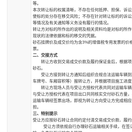
等
。
本次转让标的权属清晰，不存在任何抵押、担保、诉讼
使标的处分存在移交风险；不存在针对转让标的的诉讼
等情况及有关通知等义务没有履行的情况。
转让方对标的所作出的说明及相关资料均是对标的所作
现状的法律依据和标的移交的凭据。
砂石挂牌价及成交价均为含
3%
的增值税专用发票的价
票。
二、交接方式
转让方收到交易成交价款及履约保证金后，根据项目
砂石。
受让方接到转让方通知后组织合规合法运输车辆到场
车牌号、车厢容积等）报转让方，并根据项目施工进
转让方现场人员与受让方授权代表共同对运输车辆车
与受让方授权代表在项目出口共同核实交付砂石方量，
运输车辆经签票出场，即视为转让方向受让方完成相应
担。
三、特别提示
受让方
应按
砂石转让
合同约定付清交易成交价款、履约
受让方须依规自行办理砂石运输相关手续，
在签