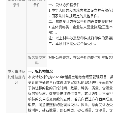
条件
条件
一、
受让方资格条件
1.
中华人民共和国境内依法设立并有效存
2.
国家法律法规规定的其他条件。
二、意向受让方在公告期内需要提交的报
1.
主体资格类：企业法人营业执照
(
正副本
需）。
注：以上材料涉及复印件或打印件的需要
三、本项目不接受联合体受让。
报名提交材
根据公告要求，在公告期内提供相应报名
料
重大事项及
一、标的物情况
其他披露内
本次转让标的为
2020
年储备土地综合经营管理项目一
容
受让前应通过自行或聘请专家对标的现场进行全面勘察
于转让标的物的开挖时间、数量、种类、质量、含泥量
标的物品质、数量等描述仅供参考，转让方对此不承担
响标的交易成交价款的支付，若意向受让方在西南联交
瑕疵，同意按照标的物现状受让。因此，意向受让方受
挖时间、砂石数量、砂石种类、砂石质量、含泥量、含