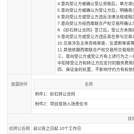
4.
意向受让方被确认受让资格后，单方退
5.
意向受让方被确认为受让方后，明确表
6.
意向受让方或受让方违反法律法规或相
7.
意向受让方经西南联合产权交易所确认
8.
《砂石转让合同》签订后，受让方未按
9.
意向受让方或受让方违反其在参与交易
10.
交易涉及主体资格审查、反垄断审查
11.
其他依据西南联合产权交易所交易规
三、意向受让方或受让方有上述行为之一
中扣除受让方和转让方应支付的服务费用
四、保证金的处置，不影响守约方有权依
披露附件
名称
附件1：砂石转让合同
附件2：项目现场入场责任书
挂
挂牌公告期
自公告之日起 10个工作日