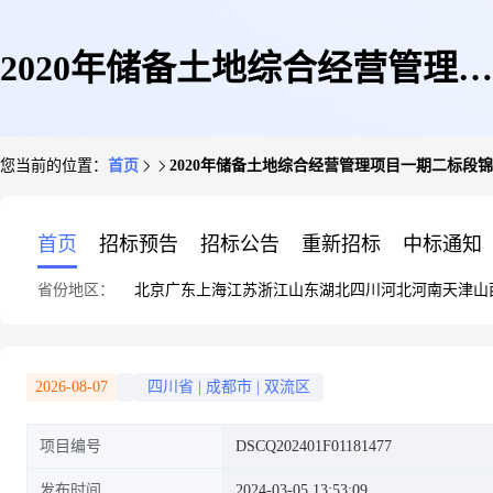
2020年储备土地综合经营管理项
您当前的位置：
首页
2020年储备土地综合经营管理项目一期二标段
目一期二标段锦江西岸临时污水
首页
招标预告
招标公告
重新招标
中标通知
省份地区：
北京
广东
上海
江苏
浙江
山东
湖北
四川
河北
河南
天津
山
处理设施占用地块地下砂石转让
2026-08-07
四川省
|
成都市
|
双流区
项目编号
DSCQ202401F01181477
发布时间
2024-03-05 13:53:09