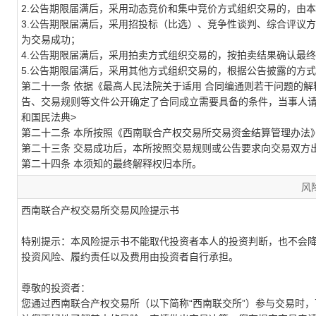
2.公告期限届满后，采用动态竞价和集中竞价方式组织交易的，由
3.公告期限届满后，采用招投标（比选）、竞争性谈判、综合评议
为交易成功；
4.公告期限届满后，采用拍卖方式组织交易的，按拍卖结果确认最
5.公告期限届满后，采用其他方式组织交易的，根据公告披露的方
第二十一条 依据《最高人民法院关于适用 合同编通则若干问题的解
告、交易规则等文件公开确定了合同成立需要具备的条件，当事人请
和国民法典>
第二十二条 本所按照《西南联合产权交易所交易资金结算管理办法
第二十三条 交易成功后，本所按照交易规则或公告要求向交易双方
第二十四条 本须知的最终解释权归本所。
风
西南联合产权交易所
交易风险提示书
特别提示：
本风险提示书不能取代投资者本人的投资判断，也不会
投资风险、履约责任以及费用由投资者自行承担。
尊敬的投资者：
您通过西南联合产权交易所
（以下简称“西南联交所”）
参与交易时，