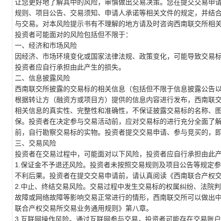
让您更好地了解其中的风险，审慎做出交易决策。您在提交交易申
规则、
项目
公告、交易须知、申请人承诺等相关文件的规定，并结
与交易。对本风险提示书有不理解的地方请及时咨询西南联交所相
投资者可能面对的
风险包括但不限于：
一、
经济和市场风险
因经济
、市场
环境变化
或
国家法律法规、政策变化，可能导致交易
投资者
应
自行承担由此产生的
损失
。
二、
信息披露风险
西南联交所披露的交易标的相关信息（包括但不限于信息披露公告
根据转让方（融资方或项目方）提供的信息内容进行发布，西南联
相关信息的真实性、完整性和准确性，不保证披露交易标的名称、
保。投资者在决定参与交易活动前，应对交易标的进行充分全面了
前，自行勘察交易标的实物。投资者提交交易申请、参与竞买的，
三、交易风险
投资者在交易过程中，可能面对以下风险，投资者应自行承担由此
1.
保证金不予退还风险。
投资者未按照交易规则及
项目
公告等规定参
不利后果
。投资者在
提交交易申请
前，请认真阅读《西南联合产权
2.
中止、终结交易风险。
交易过程中发生交易标的权属纠纷
、
法院判
故障
或
网络故障等影响交易正常进行的
情形，西南联交所可以做出
联合产权交易所交易业务通用规则》第八章。
3.互联网操作风险
。
通过互联网
参与交易
，
投资者
可能存在
交易账户