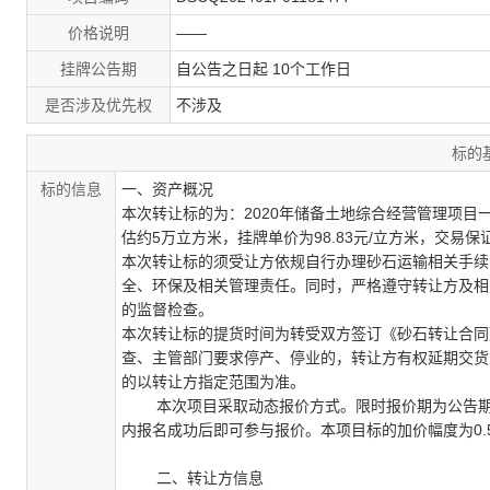
价格说明
——
挂牌公告期
自公告之日起 10个工作日
是否涉及优先权
不涉及
标的
标的信息
一、资产概况
本次转让标的为：
2020
年储备土地综合经营管理项目
估约
5
万立方米，挂牌单价为
98.83
元
/
立方米，交易保
本次转让标的须受让方依规自行办理砂石运输相关手续
全、环保及相关管理责任。同时，严格遵守转让方及相
的监督检查。
本次转让标的提货时间为转受双方签订《砂石转让合同
查、主管部门要求停产、停业的，转让方有权延期交货
的以转让方指定范围为准。
本次项目采取动态报价方式。限时报价期为公告期,
内报名成功后即可参与报价。本项目标的加价幅度为
0.
二、转让方信息