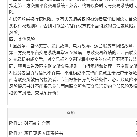
指定第三方交易平台
交易系统不兼容
、
终端设备时间与
交易系统
时
险
。
4.
优先购买权行权风险。
享有优先购买权的投资者应详细阅读项目公
买权行权规则
》，否则可能会承担行权方式不当引致的责任或风险
风险。
四、其他风险
1.
因战争、自然灾害、
通讯故障、电力故障、运营服务商网络故障、
第三方交易平台
交易系统异常甚至瘫痪，导致交易
终结的
，西南联
2.交易标的成交后，对交易标的交割过程中发生的包括但不限于包
同
、
项目公告及西南联交所交易规则
，
自行承担和处理，西南联交
3.
投资者因填写信息不真实、不准确或不完整而造成注册账户无法激
西南联交所敬告各投资者，应当根据自身的经济条件、心理及风险
风险提示书并不能揭示参与西南联交所各项交易活动的全部风险及
投资有风险，交易须谨慎！
名称
附件1：砂石转让合同
附件2：项目现场入场责任书