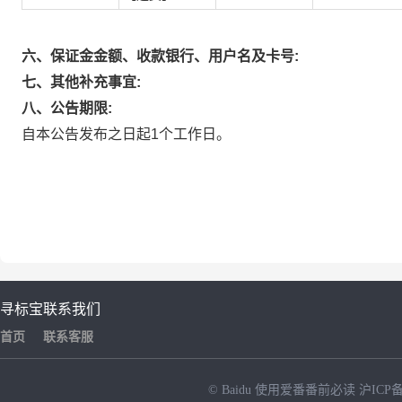
六、保证金金额、收款银行、用户名及卡号:
七、其他补充事宜:
八、公告期限:
自本公告发布之日起1个工作日。
寻标宝
联系我们
首页
联系客服
© Baidu
使用爱番番前必读
沪ICP备