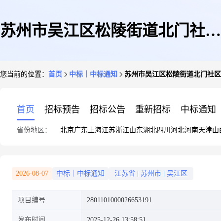
苏州市吴江区松陵街道北门社区
您当前的位置：
首页
中标｜中标通知
苏州市吴江区松陵街道北门社区
居民委员会关于文具套装/礼盒
首页
招标预告
招标公告
重新招标
中标通知
省份地区：
北京
广东
上海
江苏
浙江
山东
湖北
四川
河北
河南
天津
山
的网上商城采购项目成交公告
2026-08-07
中标｜中标通知
江苏省
|
苏州市
|
吴江区
项目编号
2801101000026653191
发布时间
2025-12-26 13:58:51