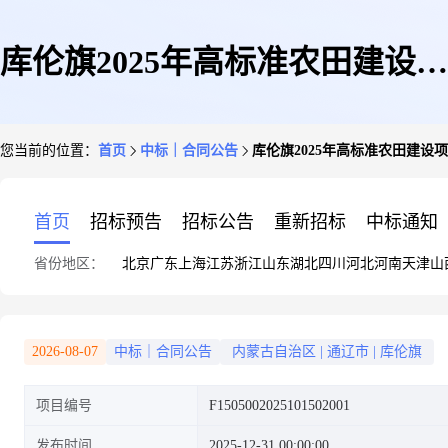
库伦旗2025年高标准农田建设项
您当前的位置：
首页
中标｜合同公告
库伦旗2025年高标准农田建设
目监理(第十一标段)合同备案
首页
招标预告
招标公告
重新招标
中标通知
省份地区：
北京
广东
上海
江苏
浙江
山东
湖北
四川
河北
河南
天津
山
2026-08-07
中标｜合同公告
内蒙古自治区
|
通辽市
|
库伦旗
项目编号
F1505002025101502001
发布时间
2025-12-31 00:00:00