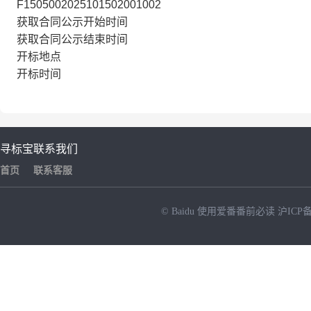
F1505002025101502001002
获取合同公示开始时间
获取合同公示结束时间
开标地点
开标时间
寻标宝
联系我们
首页
联系客服
© Baidu
使用爱番番前必读
沪ICP备
NEW
HOT