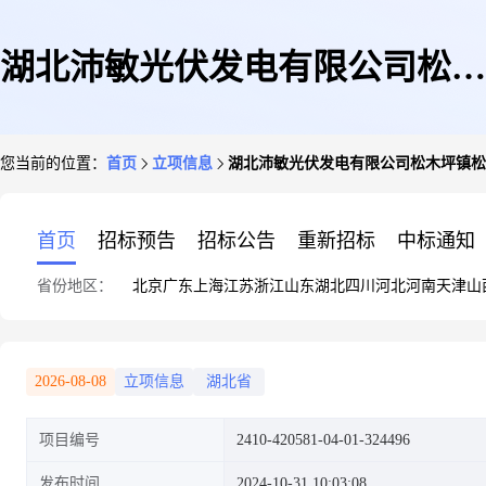
湖北沛敏光伏发电有限公司松木
您当前的位置：
首页
立项信息
湖北沛敏光伏发电有限公司松木坪镇松木
坪镇松木坪村四组41号向光华
首页
招标预告
招标公告
重新招标
中标通知
省份地区：
北京
广东
上海
江苏
浙江
山东
湖北
四川
河北
河南
天津
山
16.38KW屋顶分布式光伏发电
2026-08-08
立项信息
湖北省
项目编号
2410-420581-04-01-324496
项目
发布时间
2024-10-31 10:03:08