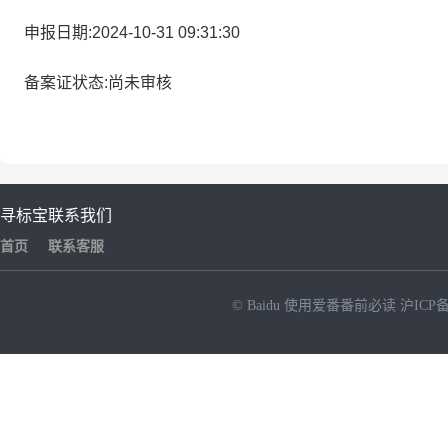
申报日期:2024-10-31 09:31:30
备案证状态:尚未审核
寻标宝
联系我们
首页
联系客服
© Baidu
使用爱番番前必读
沪ICP备
NEW
HOT