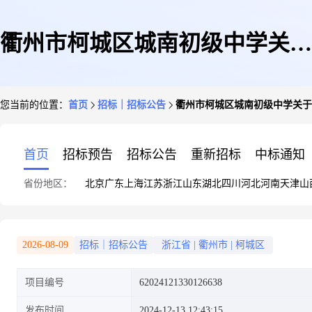
衢州市柯城区城南初级中学关于
您当前的位置：
首页
招标｜招标公告
衢州市柯城区城南初级中学关于
饮水机竞价采购竞价公告
首页
招标预告
招标公告
重新招标
中标通知
省份地区：
北京
广东
上海
江苏
浙江
山东
湖北
四川
河北
河南
天津
山
2026-08-09
招标｜招标公告
浙江省
|
衢州市
|
柯城区
项目编号
62024121330126638
发布时间
2024-12-13 12:43:15