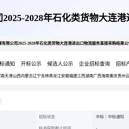
025-2028年石化类货物大
有限公司2025-2028年石化类货物大连港进出口物流服务直接采购结果公
告
标通知
开标公示
候选人公示
企业招标查询
招标
河南
天津
山西
内蒙古
辽宁
吉林
黑龙江
安徽
福建
江西
湖南
广西
海南
重庆
贵州
招标状态
中标｜中标通知
标书获取截止时间