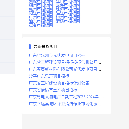
河源市招标网
江门市招标网
潮州市招标网
云浮市招标网
惠州市招标网
珠海市招标网
阳江市招标网
湛江市招标网
广州市招标网
梅州市招标网
汕头市招标网
清远市招标网
茂名市招标网
最新采购项目
广东省惠州市光伏发电项目招标
广东省工程建设项目招标投标信息公开目
录
广东春泰新材料有限公司光伏发电项目招
标
常平广东乐声项目招标
广东省工程建设项目招标计划公告
广东省清远市土方项目招标
广东粤电大埔电厂二期工程2023-2024年度
安保服务项目招标公告
广东平远县城区环卫清洁作业市场化承包
项目招标中标候选人公示