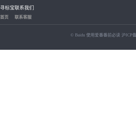
寻标宝
联系我们
首页
联系客服
© Baidu
使用爱番番前必读
沪ICP备
NEW
HOT
暂时没有搜索结果…