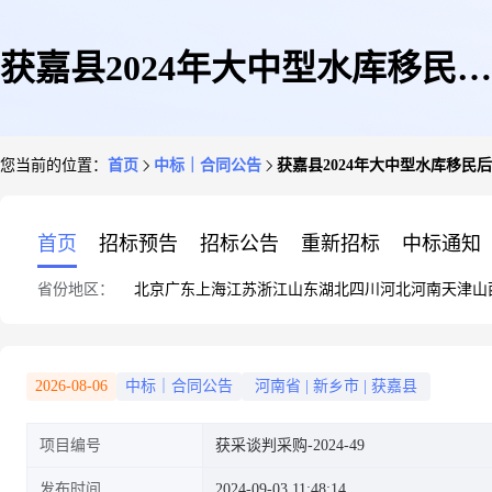
获嘉县2024年大中型水库移民后
您当前的位置：
首页
中标｜合同公告
获嘉县2024年大中型水库移民
期扶持资金项目
首页
招标预告
招标公告
重新招标
中标通知
省份地区：
北京
广东
上海
江苏
浙江
山东
湖北
四川
河北
河南
天津
山
2026-08-06
中标｜合同公告
河南省
|
新乡市
|
获嘉县
项目编号
获采谈判采购-2024-49
发布时间
2024-09-03 11:48:14