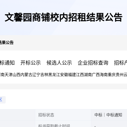
文馨园商铺校内招租结果公告
结果公告
标通知
开标公示
候选人公示
企业招标查询
招标
河南
天津
山西
内蒙古
辽宁
吉林
黑龙江
安徽
福建
江西
湖南
广西
海南
重庆
贵州
区
招标状态
中标｜中标通知
标书获取截止时间