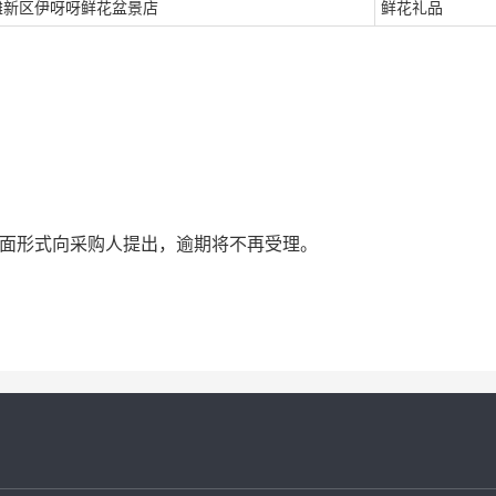
滩新区伊呀呀鲜花盆景店
鲜花礼品
书面形式向采购人提出，逾期将不再受理。