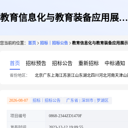
教育信息化与教育装备应用展示
您当前的位置：
首页
招标｜招标公告
教育信息化与教育装备应用展示
服务项目招标公告
首页
招标预告
招标公告
重新招标
中标通知
省份地区：
北京
广东
上海
江苏
浙江
山东
湖北
四川
河北
河南
天津
山
2026-08-07
招标｜招标公告
广东省
|
深圳市
|
罗湖区
项目编号
0868-2344ZD1470F
发布时间
2023-12-12 19:09:55