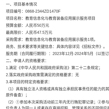
一、项目基本情况
项目编号：
0868-2344ZD1470F
项目名称：
教育信息化与教育装备应用展示服务项目
预算金额：人民币
50
万元
最高限价：
人民币
47.5
万元
采购需求：
教育信息化与教育装备应用展示服务
1
项
。
商务、技术要求等关键信息：具体内容详见《招标文件》。
服务期（
合同履行期限
）：
2023年12月-2024年5月（以
二、申请人的资格要求：
1.满足《中华人民共和国政府采购法》第二十二条规定；
2.落实政府采购政策需满足的资格要求：
无
3.本项目的特定资格要求：
（
1）
具有独立法人资格或具有独立承担民事责任的能力的
原件备查）
；
（
2）①参加本次采购活动前三年内无行贿犯罪记录；②参
位负责人为同一人或者存在直接控股、管理关系的不同供应