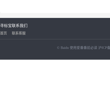
寻标宝
联系我们
首页
联系客服
© Baidu
使用爱番番前必读
沪ICP备
NEW
HOT