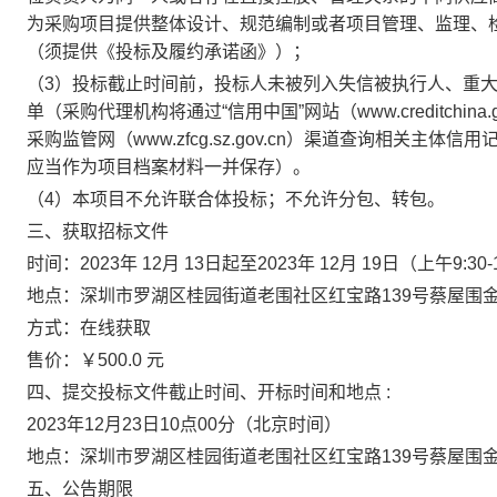
为采购项目提供整体设计、规范编制或者项目管理、监理、
（须提供《投标及履约承诺函》）；
（
3）投标截止时间前，投标人未被列入失信被执行人、重
单（采购代理机构将通过“信用中国”网站（www.creditchina.
采购监管网（www.zfcg.sz.gov.cn）渠道查询相关
应当作为项目档案材料一并保存）。
（
4）本项目
不允许联合体投标；
不允许分包、转包。
三、获取招标文件
时间：
2023年
12
月
13
日起至
2023年
12
月
19
日（上午
9:3
地点：深圳市罗湖区桂园街道老围社区红宝路
139号蔡屋围金
方式：在线获取
售价：￥
500
.0 元
四、提交投标文件截止时间、开标时间和地点
:
2023年
12
月
23
日
10
点
00
分
（北京时间）
地点：深圳市罗湖区桂园街道老围社区红宝路
139号蔡屋围金
五、公告期限