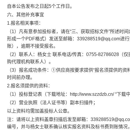
自本公告发布之日起
5个工作日。
六、其他补充事宜
1.报名相关事项：
（
1）凡有意参加投标者，请在“三、获取招标文件”所述时间
形成一个PDF格式）发送至邮箱：339288519@qq.co
账），逾期不接受报名。
（
2）联系人：杨女士 联系电话/传真：0755-827860
购代理机构联系人）。
（
3）报名成功条件：①供应商按要求提供“报名须提供的资
时间前办理。
2.报名须提供的资料：
（
1）投标登记表（下载地址：http://www.szzdzb.cn/ “下
（
2）营业执照（法人证书等）副本扫描件；
以上资料均需加盖投标人公章。
注：请将以上资料盖章扫描后发至邮箱：
339288519@
编号，并与杨女士联系确认核实报名资料及标书费到账情况