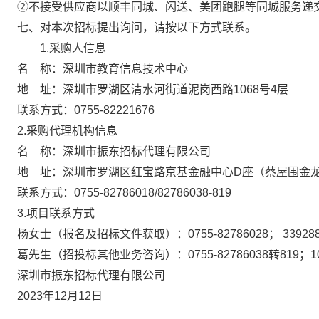
②不接受供应商以顺丰同城、闪送、美团跑腿等同城服务递
七、对本次招标提出询问，请按以下方式联系。
1.采购人信息
名 称：
深圳市教育信息技术中心
地 址：
深圳市罗湖区清水河街道泥岗西路
1068号4层
联系方
式：
0755-82221676
2.采购代理机构信息
名 称：深圳市振东招标代理有限公司
地 址：深圳市罗湖区红宝路京基金融中心
D座（蔡屋围金龙大
联系方式：
0755-82786018/82786038-819
3.项目联系方式
杨女士（报名及招标文件获取）：
0755-82786028； 33928
葛先生（招投标其他业务咨询）：
0755-82786038转819；1
深圳市振东招标代理有限公司
2023年12月12日