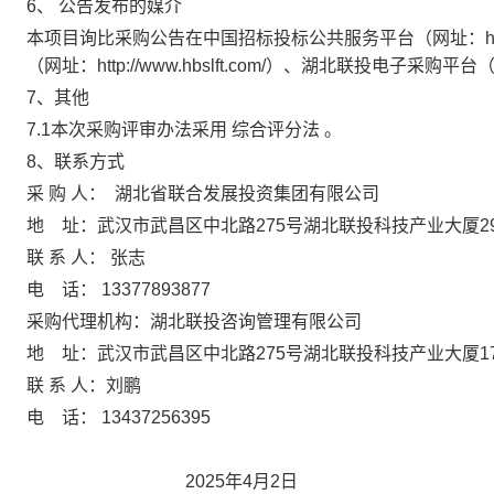
6、
公告发布的媒介
本项目询比采购公告在
中国招标投标公共服务平台（网址：
（网址：http://www.hbslft.com/）、
湖北联投电子采购平台
7、其他
7.1本次采购评审办法采用
综合评分法
。
8、联系方式
采
购
人：
湖北省联合发展投资集团有限公司
地
址：
武汉市武昌区中北路
275号湖北联投科技产业大厦
2
联
系
人：
张志
电
话：
13377893877
采购代理机构：
湖北联投咨询管理有限公司
地
址：
武汉市武昌区中北路
275号湖北联投科技产业大厦
1
联
系
人：
刘鹏
电
话：
13437256395
2025
年
4
月
2
日