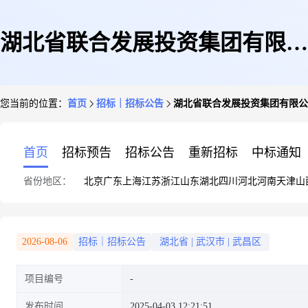
湖北省联合发展投资集团有限公
您当前的位置：
首页
招标｜招标公告
湖北省联合发展投资集团有限公司2
司2025-2027年度公务用车维修
首页
招标预告
招标公告
重新招标
中标通知
省份地区：
北京
广东
上海
江苏
浙江
山东
湖北
四川
河北
河南
天津
山
定点服务项目(第2次采购)询比
2026-08-06
招标｜招标公告
湖北省
|
武汉市
|
武昌区
项目编号
采购公告
发布时间
2025-04-03 12:21:51