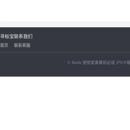
寻标宝
联系我们
首页
联系客服
© Baidu
使用爱番番前必读
沪ICP备
NEW
HOT