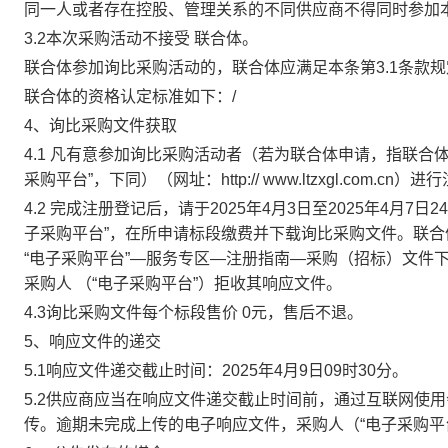
同一人或者存在控股、管理关系的不同供应商不得同时参加
3.2
本次采购活动
不接受
联合体。
联合体参加询比采购活动的，联合体应满足本条第
3.1条
联合体的资格认定标准如下：
/
4、询比采购文件获取
4.1
凡有意参加询比采购活动者（若为联合体申请，指联合
采购平台”，下同）（网址：
http:// www.ltzxgl.com.cn
）进行
4.2
完成注册登记后，请于
2025
年
4
月
3
日至
2025
年
4
月
7
日
2
子采购平台”，在所申请标段缴费并下载询比采购文件。联
“电子采购平台”—服务专区—注册指南—采购（招标）文件
采购人 （“电子采购平台”）拒收其响应文件。
4.3
询比采购文件每个标段售价
0
元，售后不退。
5、响应文件的递交
5.1
响应文件
递
交截止时间：
2025
年
4
月
9
日
09
时
30
分。
5.2
供应商应当在响应文件递交截止时间前，通过互联网使用
传。逾期未完成上传的电子响应文件，采购人（“电子采购平