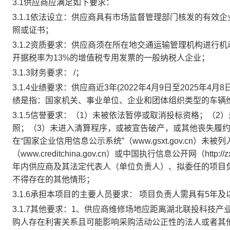
3.1
供应商应满足如下要求：
3.1.1
依法设立
：
供应商具有市场监督管理部门核发的有效企
照或证书；
3.1.2
资质要求：
供应
商须在
所在地交通运输管理机构
进行机
开据税率为
13%的增值税专用发票的一般纳税人企业
；
3.1.3
财务要求
：
/
；
3.1.4
业绩要求
：
供应商近
3
年
(
20
22
年
4
月
9
日至
202
5
年
4
月
8
绩是指：
国家机关、事业单位、企业和团体组织类型的车辆
3.1.5
信誉要求
：
（
1
）未被依法暂停或取消投标资格；（
2
）
照；（
3
）未进入清算程序，或被宣告破产，或其他丧失履
在“国家企业信用信息公示系统”（
www.gsxt.gov.cn
）未被列
（
www.creditchina.gov.cn
）
或中国执行信息公开网（
http://
年内供应商及其法定代表人（单位负责人）、拟委任的项目
不得存在的其他情形；
3.1.6
承担本项目的主要人员要求
：
项目负责人需具有
5年及
3.1.7
其他要求
：
1、供应商维修场地应距离
湖北联投科技产
购人存在利害关系且可能影响采购活动公正性的法人或者其