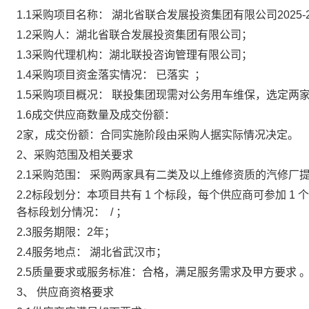
1.1
采购项目
名称：
湖北省联合发展投资集团有限公司
202
1.2
采购人
：
湖北省联合发展投资集团有限公司
；
1.3
采购代理机构
：
湖北联投咨询管理有限公司；
1.4
采购项目资金落实情况
：
已落实
；
1.5
采购项目概况
：
联投集团现需对公务用车
维保
，选定两
1.6
成交供应商数量及成交份额：
2
家，成交份额：
合同实施阶段由采购人据实际情况决定
。
2、采购范围及相关要求
2.1
采购范围：
采购两家具有二类及以上维修资质的汽修厂
2.2
标段划分：
本项目共有
1
个标段，每个供应商可参加
1
个
各标段划分情况：
/
；
2.3
服务期限：
2年
；
2.4
服务地点
：
湖北省武汉市
；
2.5
质量要求或服务标准
：
合格，满足服务需求及甲方要求
3、
供应商资格要求