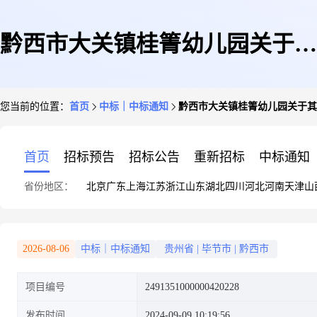
黔西市大关镇桂箐幼儿园关于其
您当前的位置：
首页
中标｜中标通知
黔西市大关镇桂箐幼儿园关于其
它商业机电的网上超市采购项目
首页
招标预告
招标公告
重新招标
中标通知
省份地区：
北京
广东
上海
江苏
浙江
山东
湖北
四川
河北
河南
天津
山
成交公告
2026-08-06
中标｜中标通知
贵州省
|
毕节市
|
黔西市
项目编号
2491351000000420228
发布时间
2024-09-09 10:19:56