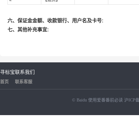
六、保证金金额、收款银行、用户名及卡号:
七、其他补充事宜:
寻标宝
联系我们
首页
联系客服
© Baidu
使用爱番番前必读
沪ICP备
NEW
HOT