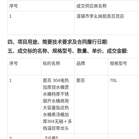
序号
成交供应商名称
1
清镇市李幺妹厨具百货店
四、项目用途、简要技术要求及合同履行日期:
五、成交标的名称、规格型号、数量、单价、成交金额:
序号
标的名称
品牌
规格型号
1
那苏 304电热
那苏
70L
加厚烧水桶煲
水桶特厚不锈
钢开水桶商用
大容量饭店热
水桶煮汤桶加
厚304无磁＋多
档温控带龙头
2
【运费】