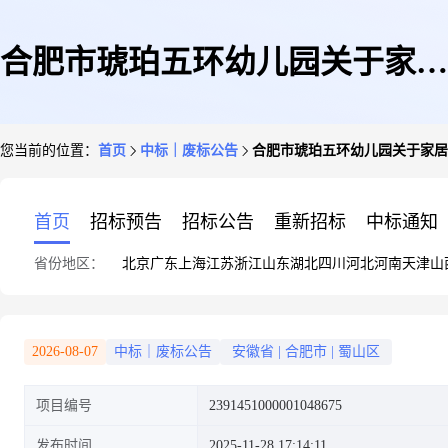
合肥市琥珀五环幼儿园关于家居
您当前的位置：
首页
中标｜废标公告
合肥市琥珀五环幼儿园关于家居
饰品的网上超市采购项目终止公
首页
招标预告
招标公告
重新招标
中标通知
省份地区：
北京
广东
上海
江苏
浙江
山东
湖北
四川
河北
河南
天津
山
告
2026-08-07
中标｜废标公告
安徽省
|
合肥市
|
蜀山区
项目编号
2391451000001048675
发布时间
2025-11-28 17:14:11