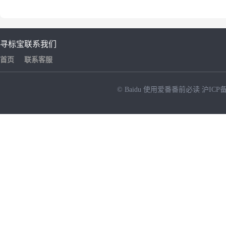
寻标宝
联系我们
首页
联系客服
© Baidu
使用爱番番前必读
沪ICP备
NEW
HOT
暂时没有搜索结果…