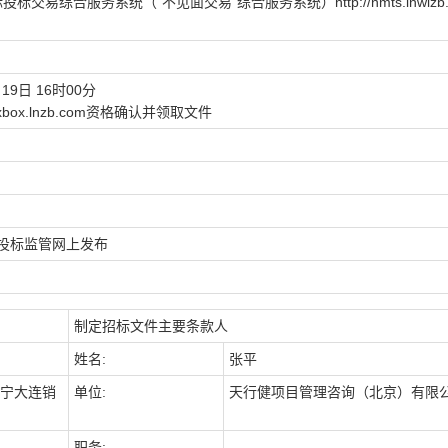
合服务系统（“不见面交易”综合服务系统）http://nmts.lnwlzb.co
19日 16时00分
ox.lnzb.com资格确认并领取文件
投标监管网上发布
制定招标文件主要条款人
姓名:
张平
宁大连销
单位:
天行健项目管理咨询（北京）有限
职务: