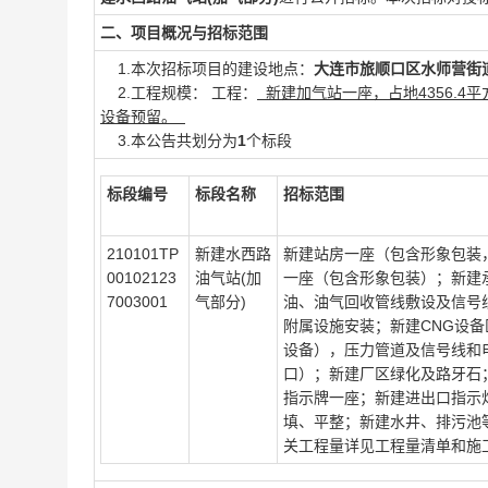
二、项目概况与招标范围
1.本次招标项目的建设地点：
大连市旅顺口区水师营街
2.工程规模：
工程：
新建加气站一座，占地4356.4
设备预留。
3.本公告共划分为
1
个标段
标段编号
标段名称
招标范围
210101TP
新建水西路
新建站房一座（包含形象包装
00102123
油气站(加
一座（包含形象包装）；新建
7003001
气部分)
油、油气回收管线敷设及信号
附属设施安装；新建CNG设
设备），压力管道及信号线和
口）；新建厂区绿化及路牙石
指示牌一座；新建进出口指示
填、平整；新建水井、排污池
关工程量详见工程量清单和施