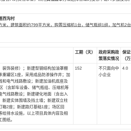
道西沟村
平方米，建筑面积约799平方米，购置压缩机1台，储气瓶组1组，加气机2
工期（天）
政府采购政
保证
策落实情况
（万
，装饰装修）；新建型钢结构加油罩棚
152
不只面向中
4.0
承重罐区1座，采用成品防渗操作井；加
小企业
线和电气线路敷设；新建加油机底座及
备区（含卸车设备、储气瓶组、压缩机等
电气线路敷设；新建硬化地面（含出入
；新建实体围墙及挡土墙；新建双立柱
灯箱2座；新建路灯基础1座；场区回
等给排水设施，以上项目具体内容及相
工图纸。