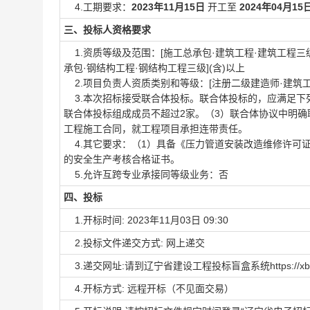
4.工期要求：
2023年11月15日
开工至
2024年04月15
三、投标人资格要求
1.资质等级及范围：[施工总承包·建筑工程·建筑工程三级]
承包·钢结构工程·钢结构工程三级](含)以上
2.项目负责人资质类别和等级：[注册二级建造师·建筑工程
3.本次招标接受联合体投标。联合体投标的，应满足下列
联合体投标组成成员不超过2家。（3）联合体协议中明
工程施工合同，就工程项目承担连带责任。
4.其它要求：（1）具备《压力管道安装改造维修许可证
的安全生产考核合格证书。
5.允许互跨专业承接同等级业务：否
四、投标
1.开标时间: 2023年11月03日 09:30
2.投标文件递交方式: 网上递交
3.递交网址:请到辽宁省建设工程投标盲盒系统https://xbox
4.开标方式: 远程开标（不见面交易）