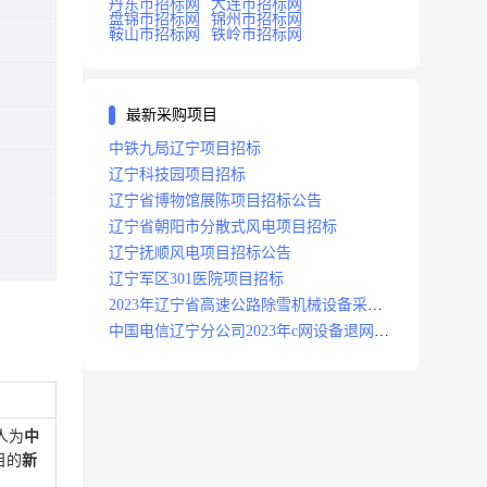
丹东市招标网
大连市招标网
盘锦市招标网
锦州市招标网
鞍山市招标网
铁岭市招标网
最新采购项目
中铁九局辽宁项目招标
辽宁科技园项目招标
辽宁省博物馆展陈项目招标公告
辽宁省朝阳市分散式风电项目招标
辽宁抚顺风电项目招标公告
辽宁军区301医院项目招标
2023年辽宁省高速公路除雪机械设备采购
项目招标招标公告
中国电信辽宁分公司2023年c网设备退网拆
除施工服务采购项目招标公告
人为
中
目的
新
。