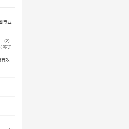
且[专业
。（2）
位签订
有有效