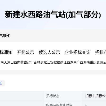
新建水西路油气站(加气部分)
气部分)
标通知
开标公示
候选人公示
企业招标查询
招标
河南
天津
山西
内蒙古
辽宁
吉林
黑龙江
安徽
福建
江西
湖南
广西
海南
重庆
贵州
区
招标状态
招标｜招标公
标书获取截止时间