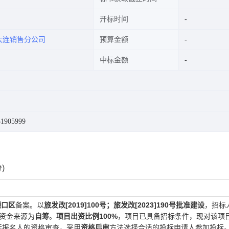
开标时间
大连销售分公司
预算金额
中标金额
司
1905999
)
顺口区
备案。以
旅发改[2019]100号；旅发改[2023]190号批准建设
，招标
需资金来源为
自筹
。
项目出资比例100%
，项目已具备招标条件，现对该项
标报名人的资格审查，采用
资格后审
方法选择合适的投标申请人参加投标