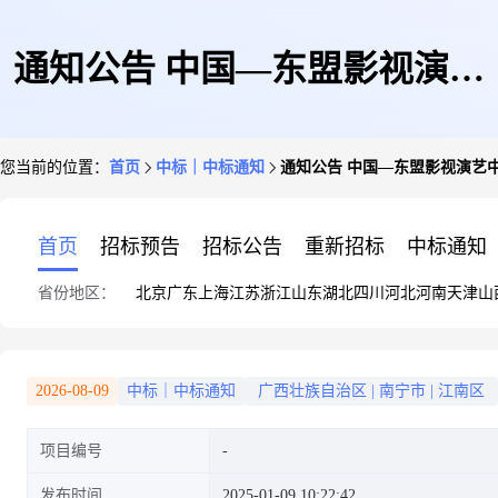
通知公告 中国—东盟影视演艺
您当前的位置：
首页
中标｜中标通知
通知公告 中国—东盟影视演艺
中心项目商业提升改造工程造价
首页
招标预告
招标公告
重新招标
中标通知
省份地区：
北京
广东
上海
江苏
浙江
山东
湖北
四川
河北
河南
天津
山
咨询服务中标结果公示
2026-08-09
中标｜中标通知
广西壮族自治区
|
南宁市
|
江南区
项目编号
发布时间
2025-01-09 10:22:42