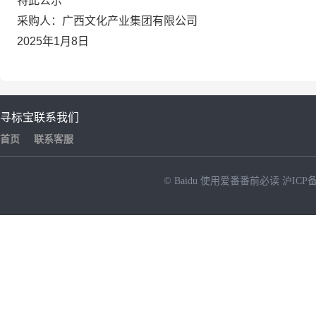
特此公示
采购人：广西文化产业集团有限公司
2025年1月8日
寻标宝
联系我们
首页
联系客服
© Baidu
使用爱番番前必读
沪ICP备
NEW
HOT