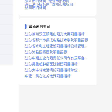
镇江市招标网
无锡市招标网
连云港市招标网
泰州市招标网
徐州市招标网
最新采购项目
江苏徐州汉王镇黑山阳光大棚项目招标
江苏省邳州市集成电路技术学院项目招标
江苏省水利工程建设项目招标投标管理办
法
江苏沛县国泰医院项目招标
江苏中烟工业有限责任公司专有云平台扩
容项目招标
江苏吴孟超肿瘤医院新建项目招标
江苏大丰斗龙港清於项目招标单位
中建一局在江苏太湖项目招标