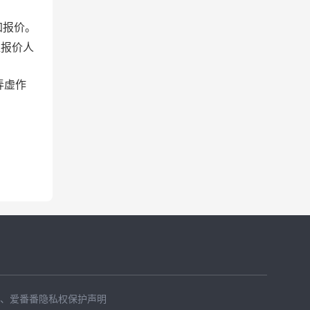
加报价。
盖报价人
弄虚作
、
爱番番隐私权保护声明