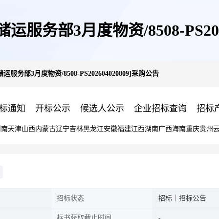
服务部3月度物资/8508-PS202
服务部3月度物资/8508-PS202604020809]采购公告
标通知
开标公示
候选人公示
企业招标查询
招标
河南
天津
山西
内蒙古
辽宁
吉林
黑龙江
安徽
福建
江西
湖南
广西
海南
重庆
贵州
招标状态
招标｜招标公告
标书获取截止时间