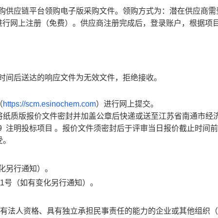
登录中化采购供应链平台领购电子版采购文件。领购方式为：潜在供应商
em.com）进行网上注册（免费）。供应商注册完成后，登录账户，根据项
，在截止时间后送达的响应文件为无效文件，拒绝接收。
（
https://scm.esinochem.com
）进行网上提交。
将纸质版报价文件密封并加盖公章后快递或送至江苏省南通市经
96929 注明投标项目 。报价文件须密封后于评审当日报价截止时间
受。
有变化另行通知）。
路1号（如有变化另行通知）。
、具有法人资格、具有独立承担民事责任的能力的企业或其他组织