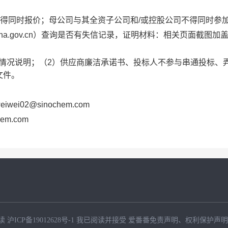
人不得同时报价；母公司与其全资子公司和/或控股公司不得同时参
tchina.gov.cn）查询是否有失信记录，证明材料：相关页面截图加
任职情况说明；（2）供应商廉洁承诺书、投标人不参与串通投标、
文件。
ei02@sinochem.com
em.com
读
沪ICP备19012628号-1
我已阅读并接受
爱番番免责声明
、
权利保护声明