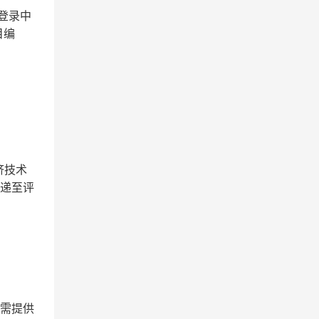
需登录中
目编
济技术
前递至评
（需提供