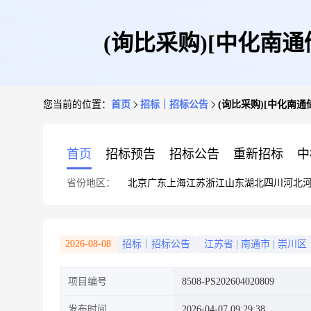
(询比采购)[中化南通储运
您当前的位置：
首页
招标｜招标公告
(询比采购)[中化南通储运
首页
招标预告
招标公告
重新招标
中
省份地区：
北京
广东
上海
江苏
浙江
山东
湖北
四川
河北
2026-08-08
招标｜招标公告
江苏省
|
南通市
|
崇川区
项目编号
8508-PS202604020809
发布时间
2026-04-07 09:29:38