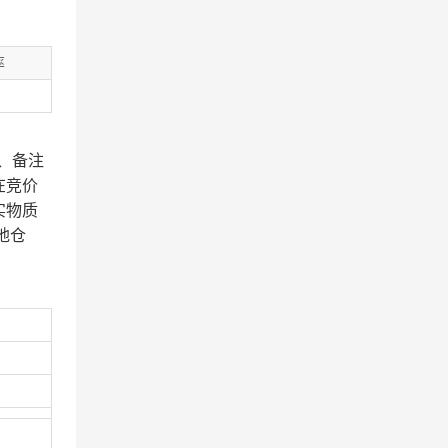
率
、备注
在竞价
实物质
地仓