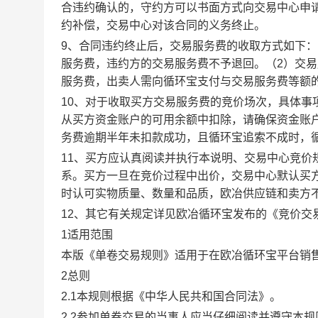
合违约确认的，守约方可以书面方式向交易中心申
约补偿，交易中心对该合同的义务终止。
9、合同违约终止后，交易服务费的收取方式如下
服务费，违约方的交易服务费不予退回。（2）交
服务费，出卖人需向循环宝支付与交易服务费等额
10、对于收取买方交易服务费的竞价场次，具体
从买方资金账户的可用余额中扣除，请确保资金账
务费逾期半年未扣款成功，且循环宝追索不成时，
11、买方应认真阅读并执行本说明、交易中心竞价
系。买方一旦在竞价过程中出价，交易中心默认买
时认可实物质量、数量和品质，欧冶供应链和卖方
12、其它有关规定详见欧冶循环宝发布的《竞价交
1适用范围
本版《单卷交易规则》适用于在欧冶循环宝平台销
2总则
2.1本规则根据《中华人民共和国合同法》。
2.2参加单卷交易的当事人应当仔细阅读并遵守本