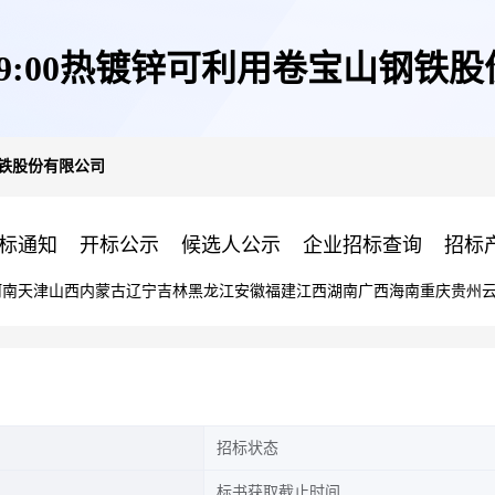
日09:00热镀锌可利用卷宝山钢铁
山钢铁股份有限公司
标通知
开标公示
候选人公示
企业招标查询
招标
河南
天津
山西
内蒙古
辽宁
吉林
黑龙江
安徽
福建
江西
湖南
广西
海南
重庆
贵州
招标状态
标书获取截止时间