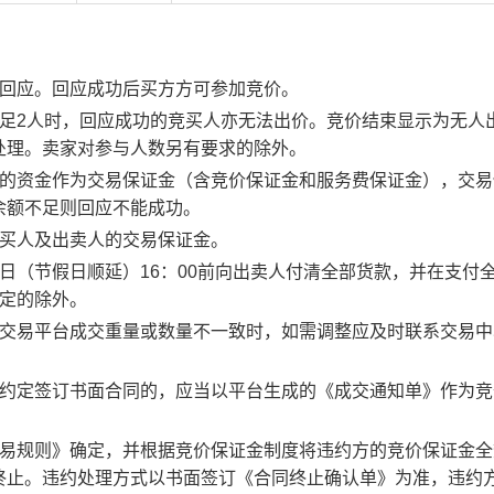
行回应。回应成功后买方方可参加竞价。
足2人时，回应成功的竞买人亦无法出价。竞价结束显示为无人
处理。卖家对参与人数另有要求的除外。
度的资金作为交易保证金（含竞价保证金和服务费保证金），交易
余额不足则回应不能成功。
竞买人及出卖人的交易保证金。
日（节假日顺延）16：00前向出卖人付清全部货款，并在支付
约定的除外。
子交易平台成交重量或数量不一致时，如需调整应及时联系交易中
。约定签订书面合同的，应当以平台生成的《成交通知单》作为竞
交易规则》确定，并根据竞价保证金制度将违约方的竞价保证金全
终止。违约处理方式以书面签订《合同终止确认单》为准，违约