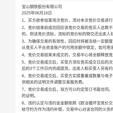
宝山钢铁股份有限公司
2025年06月16日
1、买方欲参加某场次竞价，须对本次竞价交易进
2、竞价结束前成功回应该竞价交易的竞买人总数不
的，则该竞价流标，流标的竞价标的物交还出卖人
3、为确保交易的有效性，回应时将被冻结一定额
从竞买人平台资金账户的可用余额中锁定，如可用
4、竞价交易结束未成交的，交易中心将全额释放
5、竞价交易成交后，买受方须在竞买成交日后的次
后的3个工作日内完成提货。出卖人和买受人另有
6、竞价交易成交后，买受方实提重量或数量与电
供相关的证明文件调整交易服务费。
7、竞价交易成交后，双方可以约定签订书面合同
的证明。
8、违约认定与违约金金额依照《欧冶循环宝竞价
给守约方作为违约补偿，交易中心对该合同的义务