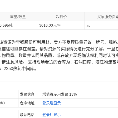
重量/数量
起拍价
买家服务费
0.595吨
3016.00元/吨
无
、该资源为宝钢股份可利用材，卖方不受理质量异议。牌号、规格
源描述可能存在偏差。请对资源的实际情况进行充分了解。一旦
实物质量、数量并认同其品质，或在放弃现场确认权利同时认可
，请注意风险。 支持现场看货的仓库为：石洞口库、湛江物流基
江2250热轧中间库。
发票信息
增值税专用发票 13%
内库）
仓库地址
登录后显示
联系电话
登录后显示