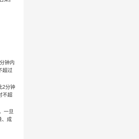
2分钟内
不超过
此2分钟
时不超
。一旦
量、成