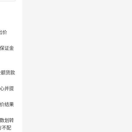
出价
保证金
全额货款
心并提
价结果
数划转
方不配