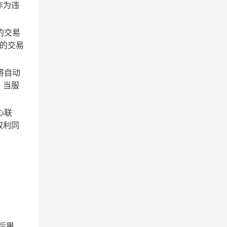
作为违
的交易
的交易
将自动
；当服
心联
权利同
后果。