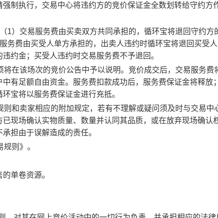
请强制执行，交易中心将违约方的竞价保证金全数划转给守约方
：（1）交易服务费由买卖双方共同承担的，循环宝将退回守约方
易服务费由买受人单方承担的，出卖人违约时循环宝将退回买受人
的违约金；买受人违约时交易服务费不予退回。
事项将在该场次的竞价公告中予以说明。竞价成交后，交易服务费
户中有足额自由资金。服务费扣款成功后，服务费保证金将释放
循环宝将以服务费保证金进行充抵。
规则和卖家相应的附加规定，若有不理解或疑问须及时与交易中
方已现场确认实物质量、数量并认同其品质，或在放弃现场确认
不承担由于误解造成的责任。
易规则》。
售的单卷资源。
规则，对其在网上竞价活动中的一切行为负责，并承担相应的法律