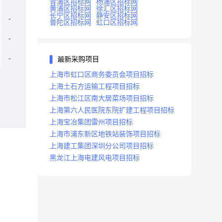
青浦区招标网
杨浦区招标网
黄浦区招标网
徐汇区招标网
长宁区招标网
静安区招标网
普陀区招标网
虹口区招标网
最新采购项目
上海市虹口区商务委员会项目招标
上海土石方运输工程项目招标
上海市松江区南大居菜场项目招标
上海第六人民医院东院扩建工程项目招标
上海宝冶集团雷州项目招标
上海市浦东新区地铁站装饰项目招标
上海建工集团深圳分公司项目招标
黑龙江上海电建风电项目招标