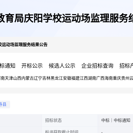
教育局庆阳学校运动场监理服务
校运动场监理服务结果公告
标通知
开标公示
候选人公示
企业招标查询
招标
河南
天津
山西
内蒙古
辽宁
吉林
黑龙江
安徽
福建
江西
湖南
广西
海南
重庆
贵州
寿县
招标状态
中标｜中标通知
标书获取截止时间