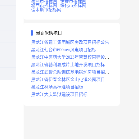
黑河市招标网
伊春市招标网
鸡西市招标网
绥化市招标网
佳木斯市招标网
最新采购项目
黑龙江省建工集团城区房改项目招标公告
黑龙江七台市600mw风电项目招标
黑龙江中医药大学2023年智慧校园建设项
目招标公告
黑龙江省勃利县成片土地开发项目招标
黑龙江武警总队训练基地锅炉房项目招标
公示
黑龙江省伊春金林区金山屯镇公园项目招
标公告
黑龙江林场高标准项目招标
黑龙江大庆监狱建设项目招标