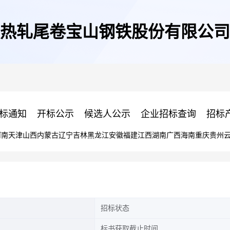
热轧尾卷宝山钢铁股份有限公司
标通知
开标公示
候选人公示
企业招标查询
招标
河南
天津
山西
内蒙古
辽宁
吉林
黑龙江
安徽
福建
江西
湖南
广西
海南
重庆
贵州
招标状态
标书获取截止时间