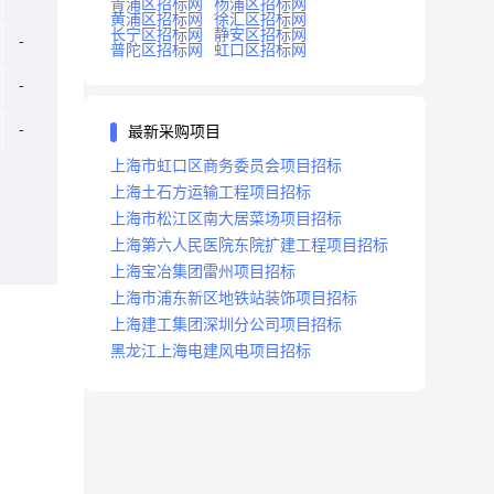
青浦区招标网
杨浦区招标网
黄浦区招标网
徐汇区招标网
长宁区招标网
静安区招标网
普陀区招标网
虹口区招标网
最新采购项目
上海市虹口区商务委员会项目招标
上海土石方运输工程项目招标
上海市松江区南大居菜场项目招标
上海第六人民医院东院扩建工程项目招标
上海宝冶集团雷州项目招标
上海市浦东新区地铁站装饰项目招标
上海建工集团深圳分公司项目招标
黑龙江上海电建风电项目招标