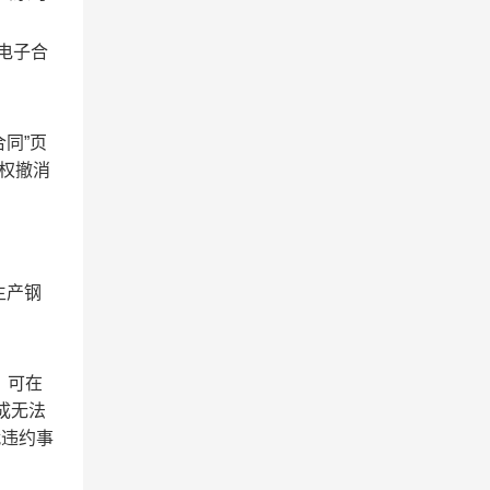
电子合
同”页
有权撤消
生产钢
，可在
成无法
就违约事