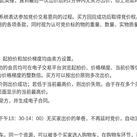
以此类推，直到最后一次出价后的2分钟内无买方出价，但上述延
易系统表达参加竞价交易意向的过程。买方回应成功后取得竞价权
则的各项条款，同时视为认可竞价标的物的重量、数量、实物质
物，起拍价和加价梯度均由卖方设置。
应成功的会员均可在电子交易平台浏览起拍价、价格梯度、当前价等
为价格梯度的整数倍。买方可以按出价原则多次出价。
最高价则出价成功；若低于当前最高价，则出价失败。由于存在多个
页面显示的当前最高价。
买受方，并生成电子合同。
0、下午13：30-14：00）无买家出价的单卷，不再延时竞价，自动
物车。同一个资源，可以被多个买家选入购物车，在购物车环节，