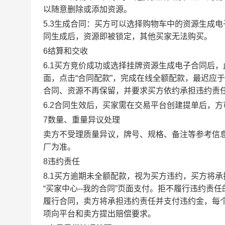
以随意删除或添加资源。
5.3生成合同：买方可以选择购物车中的资源生成
同生成后，资源即被锁定，其他买家无法购买。
6结算和交收
6.1买方竞价成功或选择挂牌资源生成电子合同后，
面，点击“合同配款”，完成在线全额配款，最迟应于
合同、资源不再保留，并要求买方依约承担违约责
6.2合同生效后，买家需在交易平台创建提单后，
7数量、重量异议处理
卖方不受理质量异议，牌号、规格、备注等参考信
厂为准。
8违约责任
8.1买方逾期未全额配款，视为买方违约，买方将
“买家中心--我的合同”页面支付。拒不履行违约
履行合同，卖方将承担违约责任并支付违约金，每个
项向平台和卖方提出赔偿要求。