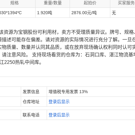
规格
重量/数量
起拍价
买家服务
030*1394*C
1.920吨
2876.00元/吨
无
、该资源为宝钢股份可利用材，卖方不受理质量异议。牌号、规格
源描述可能存在偏差。请对资源的实际情况进行充分了解。一旦
实物质量、数量并认同其品质，或在放弃现场确认权利同时认可
，请注意风险。 支持现场看货的仓库为：石洞口库、湛江物流基
江2250热轧中间库。
发票信息
增值税专用发票 13%
仓库地址
登录后显示
联系电话
登录后显示