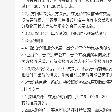
内再有买方出价，则再按新出价时间顺延2分钟，
过14：30，至14:30强制结束。
4.2买方回应是指买方会员，在竞价结束前通过交
取得竞价权，即表示同意接受并遵照执行本交易规
分及物理状态等法律规定的合同必要条款。
4.3竞价保证金：单卷资源，回应时无须冻结资金。
4.4出价规则：
4.4.1起拍价和加价梯度：出价以每个单卷为标的
4.4.2出价：竞价过程公开，竞价开始后所有回
买方报价递增，即每次报价必须大于前一个报价且
4.4.3买家出价之后，经系统提示，若高于当前
相近时间出价的情况，系统当前最高价可能已高于
4.5竞价结束后，系统自动按照价格优先原则确定
5挂牌交易
5.1 挂牌资源：在竞价时间内（上午9：00-9：3
转为挂牌资源。
5.2加入购物车：买家可以选择挂牌资源，加入购