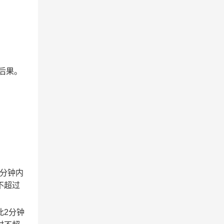
后果。
2分钟内
不超过
此2分钟