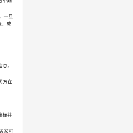
时不超
。一旦
量、成
信息。
买方在
流标并
买家可