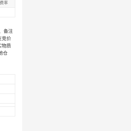
费率
、备注
在竞价
实物质
地仓