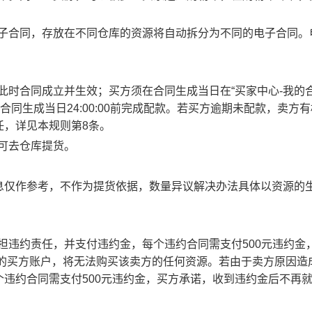
电子合同，存放在不同仓库的资源将自动拆分为不同的电子合同。
此时合同成立并生效；买方须在合同生成当日在“买家中心-我的合
合同生成当日24:00:00前完成配款。若买方逾期未配款，卖方
任，详见本规则第8条。
方可去仓库提货。
息仅作参考，不作为提货依据，数量异议解决办法具体以资源的
承担违约责任，并支付违约金，每个违约合同需支付500元违约金
责任的买方账户，将无法购买该卖方的任何资源。若由于卖方原因造
违约合同需支付500元违约金，买方承诺，收到违约金后不再