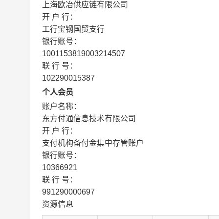
上海欧冶供应链有限公司
开 户 行：
工行宝钢国贸支行
银行账号：
1001153819003214507
联 行 号：
102290015387
个人会员
账户名称：
东方付通信息技术有限公司
开 户 行：
支付机构备付金集中存管账户
银行账号：
10366921
联 行 号：
991290000697
资源信息