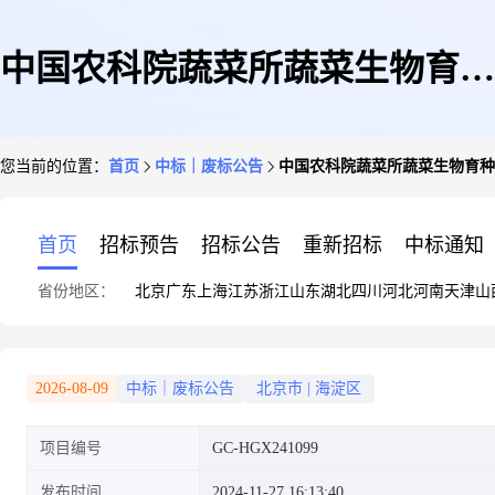
中国农科院蔬菜所蔬菜生物育种
您当前的位置：
首页
中标｜废标公告
中国农科院蔬菜所蔬菜生物育种
重点实验室服务器采购项目废标
首页
招标预告
招标公告
重新招标
中标通知
省份地区：
北京
广东
上海
江苏
浙江
山东
湖北
四川
河北
河南
天津
山
公告
2026-08-09
中标｜废标公告
北京市
|
海淀区
项目编号
GC-HGX241099
发布时间
2024-11-27 16:13:40