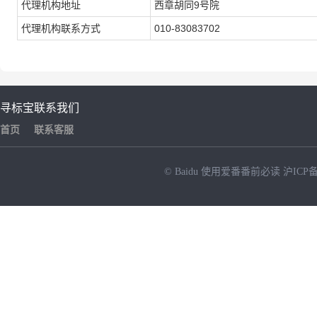
代理机构地址
西章胡同9号院
代理机构联系方式
010-83083702
寻标宝
联系我们
首页
联系客服
© Baidu
使用爱番番前必读
沪ICP备
NEW
HOT