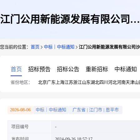
江门公用新能源发展有限公司沙
您当前的位置：
首页
中标｜中标通知
江门公用新能源发展有限公司沙
湖陶瓷城屋顶光伏项目_江门公
首页
招标预告
招标公告
重新招标
中标通知
省份地区：
北京
广东
上海
江苏
浙江
山东
湖北
四川
河北
河南
天津
山
用新能源发展有限公司沙湖陶瓷
2026-08-06
中标｜中标通知
广东省
|
江门市
|
恩平市
项目编号
城屋顶光伏项目设计施工总承包
发布时间
2024-09-26 18:57:17