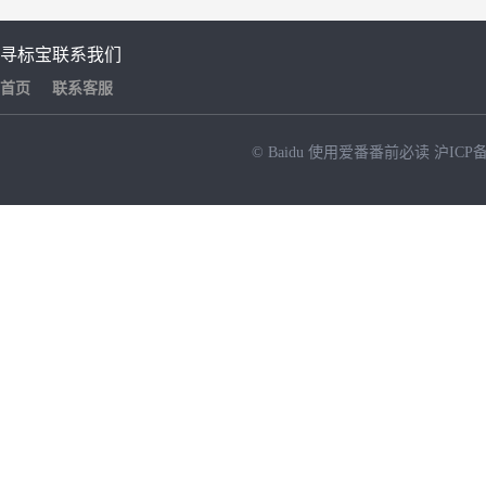
寻标宝
联系我们
首页
联系客服
© Baidu
使用爱番番前必读
沪ICP备
NEW
HOT
暂时没有搜索结果…