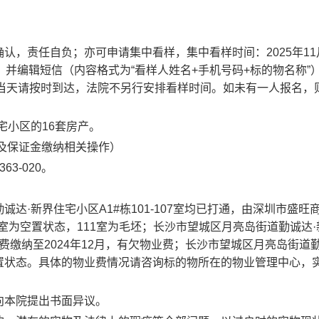
确认，责任自负；亦可申请集中看样，集中看样时间：
2025
年
11
，并编辑短信（内容格式为
“看样人姓名
+
手机号码
+
标的物名称
”
当天请按时到达，法院不另行安排看样时间。如未有一人报名，
宅小区的
16
套房产。
及保证金缴纳相关操作）
363-020
。
勤诚达
·
新界住宅小区
A1#
栋
101-107
室均已打通，由深圳市盛旺
室为空置状态，
111
室为毛坯；长沙市望城区月亮岛街道勤诚达
·
费缴纳至
2024
年
12
月，有欠物业费；长沙市望城区月亮岛街道
置状态。具体的物业费情况请咨询标的物所在的物业管理中心，
向本院提出书面异议。