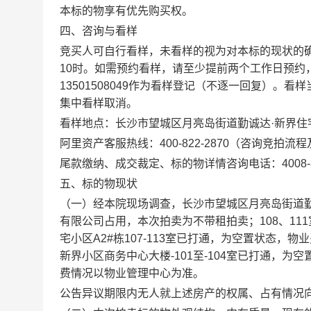
本标的物享有优先购买权。
四、咨询与看样
竞买人可自行看样，未看样的视为对本标的现状的
10
时。如需预约看样，请至少提前两个工作日预约
13501508049
作为看样登记（不逐一回复）。看样
集中看样取消。
看样地点：长沙市望城区月亮岛街道勤诚达
·
新界住
阿里资产客服热线：
400-822-2870
（咨询竞拍流程
尾款缴纳、成交裁定、标的物详情咨询电话：
4008-
五、标的物现状
（一）经本院现场调查，长沙市望城区月亮岛街道
有限公司占用，本次拍卖为不带租拍卖；
108
、
111
宅小区
A2#
栋
107-113
室已打通，为空置状态，物业
新界小区商务中心大楼
-101
至
-104
室已打通，为空
费情况以物业管理中心为准。
公告异议期限内无人就上述房产的权属、占有情况