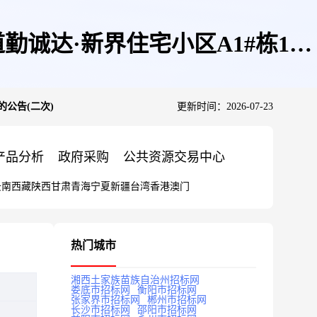
达·新界住宅小区A1#栋101
的公告(二次)
更新时间：2026-07-23
产品分析
政府采购
公共资源交易中心
云南
西藏
陕西
甘肃
青海
宁夏
新疆
台湾
香港
澳门
热门城市
湘西土家族苗族自治州招标网
娄底市招标网
衡阳市招标网
张家界市招标网
郴州市招标网
长沙市招标网
邵阳市招标网