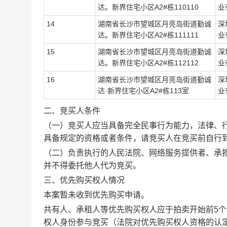
达。新界住宅小区A2#栋110110
业
14
湖南省长沙市望城区月亮岛街道勤诚
深
达。新界住宅小区A2#栋111111
业
15
湖南省长沙市望城区月亮岛街道勤诚
深
达。新界住宅小区A2#栋112112
业
16
湖南省长沙市望城区月亮岛街道勤诚
深
达
·
新界住宅小区A2#栋113室
业
二、竞买人条件
（一）竞买人应当具备完全民事行为能力，法律、
具备规定的资格或者条件，请竞买人在竞买前自行
（二）负责执行的人民法院、网络服务提供者、承
并不得委托他人代为竞买。
三、优先购买权人情况
本案暂未收到优先购买申请。
共有人、承租人等优先购买权人应于拍卖开始前
5
个
权人身份参与竞买（法院对优先购买权人资格的认