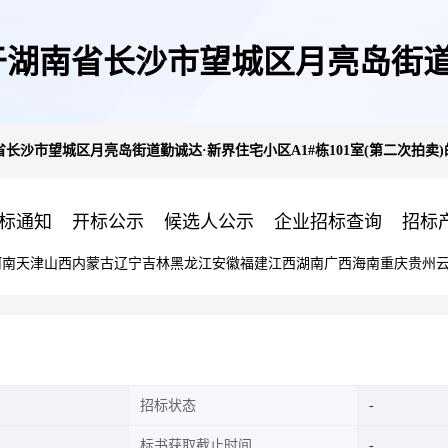
湖南省长沙市望城区月亮岛街道勤诚
沙市望城区月亮岛街道勤诚达·新界住宅小区A1#栋101室(第二次拍卖)
室(第二次拍卖)的公告(二次)
标通知
开标公示
候选人公示
企业招标查询
招标
河南
天津
山西
内蒙古
辽宁
吉林
黑龙江
安徽
福建
江西
湖南
广西
海南
重庆
贵州
招标状态
标书获取截止时间