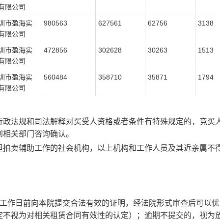
有限公司
圳市盈海实
980563
627561
62756
3138
有限公司
圳市盈海实
472856
302628
30263
1513
有限公司
圳市盈海实
560484
358710
35871
1794
有限公司
行政法规和司法解释对买受人资格或者条件有特殊规定的，竞买
到相关部门咨询确认。
担拍卖辅助工作的社会机构，以上机构和工作人员及其近亲属不
工作日前向本院提交合法有效的证明，经法院形式审查后可以优
定不视为对相关租赁合同有效性的认定）；逾期不提交的，视为