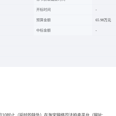
开标时间
预算金额
65.98万元
中标金额
日
10
时止（延时的除外）在淘宝网络司法拍卖平台（网址
: