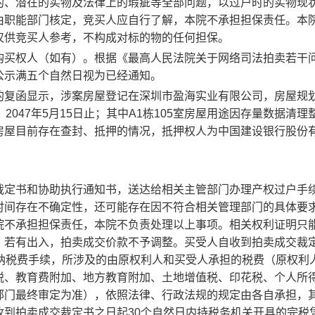
的、潜在的实物及法律上的瑕疵等全部问题，以过户时的实物现
由职能部门核定，竞买人应自行了解，本院不承担担保责任。本
仅供竞买人参考，不构成对标的物的任何担保。
购买权人（如有）。根据《最高人民法院关于网络司法拍卖若干
公示满五个自然日视为已经通知。
的复函显示，涉案房屋登记在深圳市盈海实业有限公司，房屋规
：
2047
年
5
月
15
日止；其中
A1
栋
105
室房屋用途因存量数据清理
房屋目前存在查封、抵押的情况，抵押权人为中国建设银行股份
裁定书和协助执行通知书，送达给相关主管部门办理产权过户手
时间存在不确定性，还可能存在因不符合相关管理部门的具体要
院不承担担保责任，本院不负责处理以上事项。相关权利证明只
，若有出入，拍卖成交价款不予调整。
买受人自收到拍卖成交裁
纳税费手续，所涉及的由原权利人和买受人承担的税费（原权利
税、教育费附加、地方教育附加、土地增值税、印花税、个人所
部门最终审定为准），依照法律、行政法规的规定由各自承担，
收到拍卖成交裁定书之日起
30
个自然日内持税务机关开具的完税