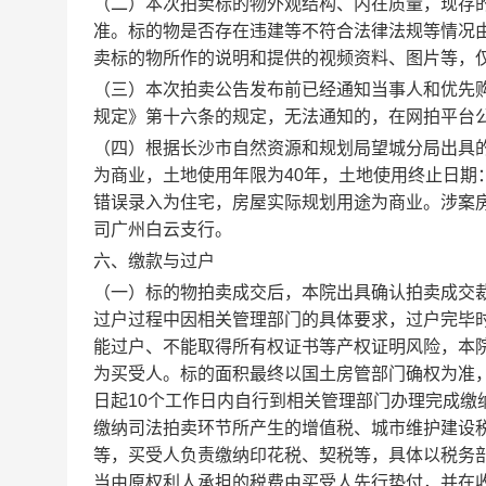
（二）本次拍卖标的物外观结构、内在质量，现存
准。标的物是否存在违建等不符合法律法规等情况
卖标的物所作的说明和提供的视频资料、图片等，
（三）本次拍卖公告发布前已经通知当事人和优先
规定》第十六条的规定，无法通知的，
在网拍平台
（四）根据长沙市自然资源和规划局望城分局出具
为商业，土地使用年限为
40
年，土地使用终止日期
错误录入为住宅，房屋实际规划用途为商业。涉案
司广州白云支行。
六、缴款与过户
（一）标的物拍卖成交后，本院出具确认拍卖成交
过户过程中因相关管理部门的具体要求，过户完毕
能过户、不能取得所有权证书等产权证明风险，本
为买受人。标的面积最终以国土房管部门确权为准
日起
10
个工作日内自行到相关管理部门办理完成缴
缴纳司法拍卖环节所产生的增值税、城市维护建设
等，买受人负责缴纳印花税、契税等，具体以税务
当由原权利人承担的税费由买受人先行垫付，并在