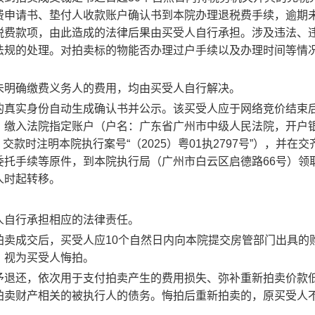
费申请书、垫付人收款账户确认书到本院办理退税费手续，逾期
税费款项，由此造成的法律后果由买受人自行承担。
涉及违法、
法规的处理。对拍卖标的物能否办理过户手续以及办理时间等情
未明确缴费义务人的费用，均由买受人自行解决。
的真实身份自动生成确认书并公示。该买受人应于网络竞价结束
）缴入法院指定账户
（户名：广东省广州市中级人民法院，开户
，交款时注明本院执行案号
“
（
2025
）粤
01
执
2797
号
”
），
并在交
委托手续等原件，到本院执行局（广州市白云区启德路
66
号）领
人时起转移。
人自行承担相应的法律责任。
拍卖成交后，买受人应
10
个自然日内向本院提交房管部门出具的
，视为买受人悔拍。
予退还，依次用于支付拍卖产生的费用损失、弥补重新拍卖价款
拍卖财产相关的被执行人的债务。悔拍后重新拍卖的，原买受人