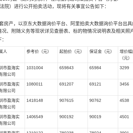
法院）进行公开拍卖活动，现将有关事宜公告如下：
套房产，以京东大数据询价平台、阿里拍卖大数据询价平台出具
情况、附随义务等现状详见查册表、标的物情况说明表及相关照
下：
属人
参考价（元）
起拍价（元）
保证金（元）
增价幅
（元）
圳市盈海实
1031004
659843
65984
3299
有限公司
圳市盈海实
1080011
691207
69121
3456
有限公司
圳市盈海实
1418148
907615
90762
4538
有限公司
圳市盈海实
1406549
900192
90019
4501
有限公司