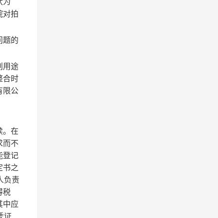
状为
院对拍
问题的
划用途
整合时
有限公
续。在
求而不
能登记
定书之
人负责
得税
其中应
凭证