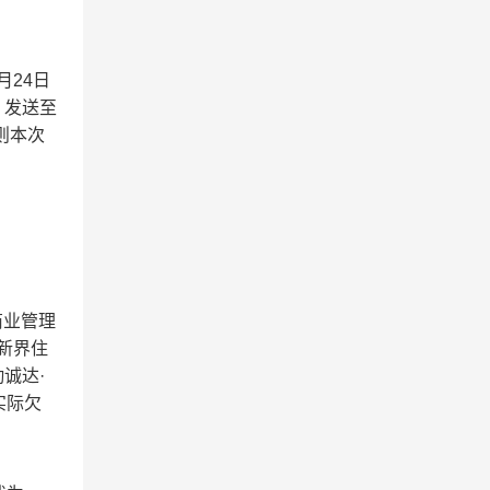
月
24
日
）发送至
则本次
商业管理
新界住
勤诚达
·
实际欠