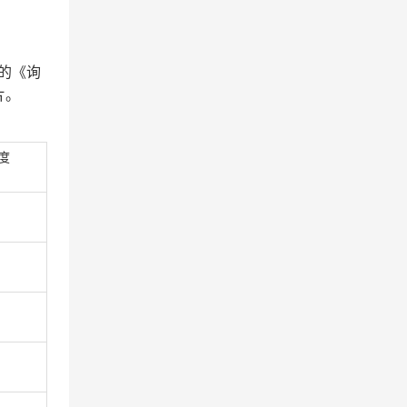
的《询
片。
度