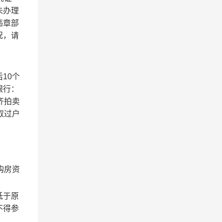
未办理
违章部
况，请
后
10
个
银行：
齐拍卖
取过户
购房资
低于原
不得参