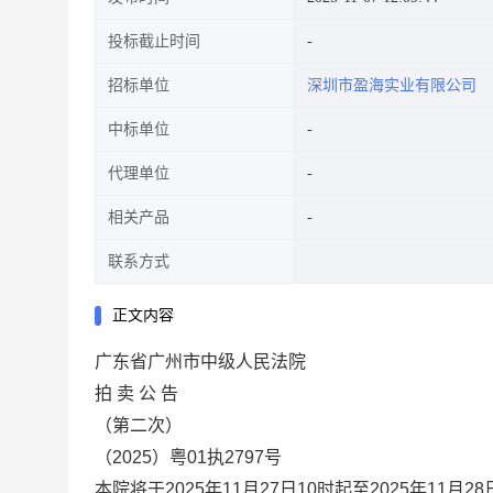
投标截止时间
招标单位
深圳市盈海实业有限公司
中标单位
代理单位
相关产品
联系方式
正文内容
广东省广州市中级人民法院
拍
卖
公
告
（第二次）
（
2025
）粤
01
执
2797
号
本院将于
2025
年
11
月
27
日
10
时起至
2025
年
11
月
28