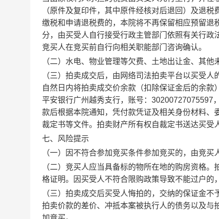
（原件及复印件，其中原件经核对后退回）及退税
缴税和申请退税费的，本院将不再保留相应预留退
分，由买受人自行接受行政主管部门依照有关行政
竞买人在竞买前自行向相关职能部门咨询确认。
（二）
水电、物业管理等欠费、土地出让金、其他
（三）拍卖成交后，由网络司法拍卖平台以买受人
自然日内将拍卖成交价余款（扣除保证金后的余款
平安银行广州越秀支行，账号：
30200727075597
款后根据本院通知，凭付款凭证及相关身份材料、
裁定书等文件。拍卖财产所有权自裁定书送达买受
七、风险提示
（一）因不符合参加竞买条件参加竞买的，由竞买
（二）竞买人应当具备标的物所在地的购房资格。
格证明。因买受人不符合限购政策导致不能过户的
（三）
拍卖成交后买受人悔拍的，交纳的保证金不
拍卖价款的差价、冲抵本案被执行人的债务以及与
加竞买。