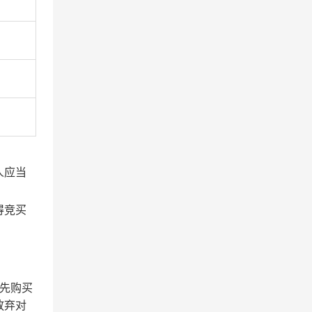
人应当
得竞买
先购买
放弃对