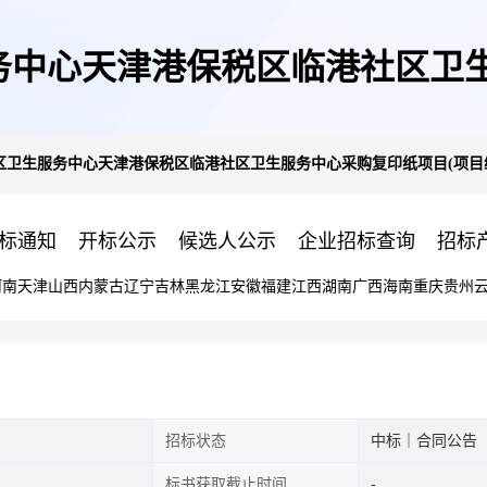
务中心天津港保税区临港社区卫生
卫生服务中心天津港保税区临港社区卫生服务中心采购复印纸项目(项目编号:滨
滨海新区〔2024〕342642号)
标通知
开标公示
候选人公示
企业招标查询
招标
河南
天津
山西
内蒙古
辽宁
吉林
黑龙江
安徽
福建
江西
湖南
广西
海南
重庆
贵州
招标状态
中标｜合同公告
标书获取截止时间