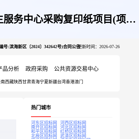
服务中心采购复印纸项目(项目
海新区〔2024〕342642号)合同公告
更新时间：2026-07-26
合同公告
产品分析
政府采购
公共资源交易中心
云南
西藏
陕西
甘肃
青海
宁夏
新疆
台湾
香港
澳门
热门城市
河东区招标网
河西区招标网
南开区招标网
河北区招标网
和平区招标网
红桥区招标网
北辰区招标网
武清区招标网