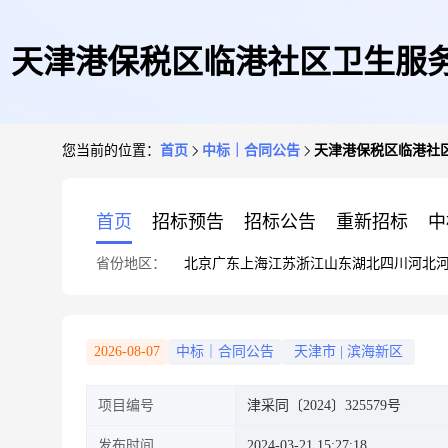
天津港保税区临港社区卫生服
您当前的位置：
首页
中标｜合同公告
天津港保税区临港社区
编号:
首页
招标预告
招标公告
重新招标
中
省份地区：
北京
广东
上海
江苏
浙江
山东
湖北
四川
河北
2026-08-07
中标｜合同公告
天津市
|
滨海新区
项目编号
津采同〔2024〕325579号
发布时间
2024-03-21 15:27:18