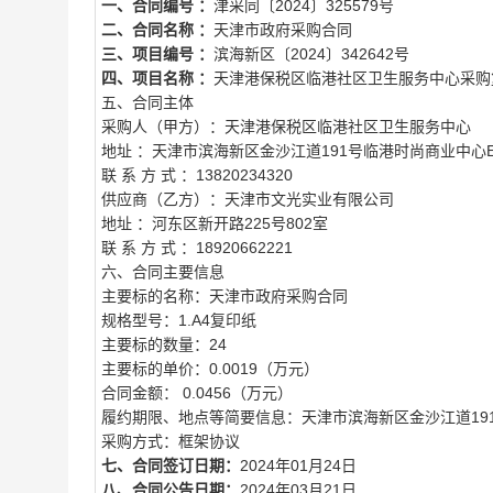
一、合同编号 ：
津采同〔2024〕325579号
二、合同名称 ：
天津市政府采购合同
三、项目编号 ：
滨海新区〔2024〕342642号
四、项目名称 ：
天津港保税区临港社区卫生服务中心采购
五、合同主体
采购人（甲方）：天津港保税区临港社区卫生服务中心
地址 ：天津市滨海新区金沙江道191号临港时尚商业中心E
联 系 方 式 ：13820234320
供应商（乙方）：天津市文光实业有限公司
地址 ：河东区新开路225号802室
联 系 方 式 ：18920662221
六、合同主要信息
主要标的名称：天津市政府采购合同
规格型号：1.A4复印纸
主要标的数量：24
主要标的单价：0.0019（万元）
合同金额： 0.0456（万元）
履约期限、地点等简要信息：天津市滨海新区金沙江道19
采购方式：框架协议
七、合同签订日期：
2024年01月24日
八、合同公告日期：
2024年03月21日