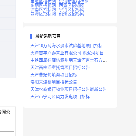
宝坻区招标网
滨海新区招标网
东丽区招标网
西青区招标网
津南区招标网
宁河区招标网
静海区招标网
蓟州区招标网
最新采购项目
天津10万吨海水淡水试验基地项目招标
天津吉丰兴泰置业有限公司 洪泥河项目招
标工程
中铁四局在廊坊霸州到天津河道土石方工
程项目招标
天津高校浴室托管项目招标公告
天津曹妃甸填海项目招标
洛阳天津桥项目招标公告
天津农商银行物业项目招标公告最新公告
天津市宁河区风力发电项目招标
合同公