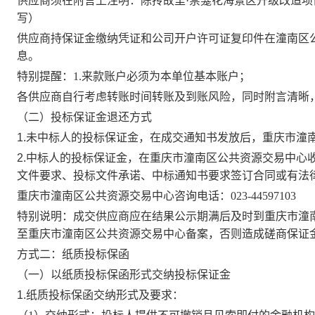
供应商
须在附言上注明：
陈抟故里
·崇龛花海景区升级改造项
写）
供应商
持保证金缴纳凭证和公司开户许可证复印件在潼南区
息。
特别提醒：
1.来款账户必须为本单位基本账户；
各
供应商
自行考虑转账时间转账及到账风险，同时附言清晰
（
二
）投标保证金退还方式
1.未中标人的投标保证金，在成交通知书发放后，重庆市潼
2.中标人的投标保证金，在重庆市潼南区公共资源交易中心
文件要求、投标文件承诺、中标通知书要求签订合同或有法
重庆市潼南区公共资源交易中心咨询电话：
023-44597103
特别说明：
成交供应商
应在结果公示期满后及时到重庆市潼
至重庆市潼南区公共资源交易中心备案，否则造成
磋商
保证
方式二：纸质投标保函
（一）以纸质投标保函形式交纳投标保证金
1.纸质投标保函交纳形式及要求：