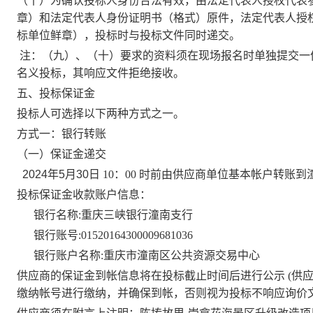
（十）为确认投标人身份合法有效，由法定代表人授权代表
章）和法定代表人身份证明书（格式）原件，法定代表人授
标单位鲜章），
投标时与
投标文件同时递交。
注：（
九
）、（十）要求的资料须在现场报名时单独提交一
名义投标，其响应文件拒绝接收。
五、投标保证金
投标人可选择以下两种方式之一。
方式一：银行转账
（
一）
保证金递交
2024
年
5
月
30
日
10：00
时前由
供应商
单位基本帐户转账到
投标保证金收款账户信息：
银行名称
:重庆三峡银行潼南支行
银行账号
:01520164300009681036
银行账户名称
:重庆市潼南区公共资源交易中心
供应商
的保证金到帐信息将在投标截止时间后进行公示
(
供
缴纳帐号进行缴纳，并确保到帐，否则视为投标不响应
询价