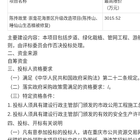
项目名称
最高限价
（
万元
）
陈抟山、
3015.52
陈抟故里
·崇龛花海景区升级改造项目(
睡仙山生态植被修复
)
主要建设内容：本项目包括步道、绿化栽植、管网工程、游
则，由评标委员会作否决投标处理。
二、资金来源
自筹资金
三、投标人资格要求
（一）满足《中华人民共和国政府采购法》第二十二条规定
（二）落实政府采购政策需满足的资格要求：
/
。
（三）特定资格条件
：
1. 投标人须具有建设行政主管部门颁发的
市政公用工程
施工
2. 投标人须具有建设行政主管部门颁发的有效的安全生产
四、投标、开标有关说明
（
一
）凡有意参加投标的投标人，
请在重庆市
公共资源交易