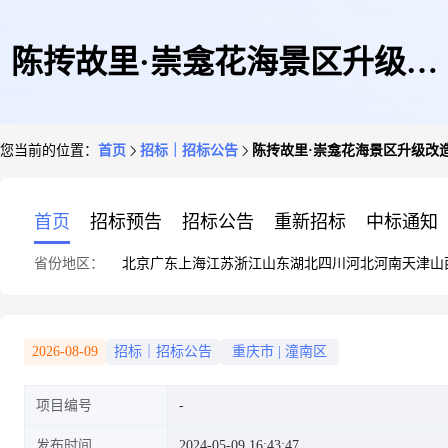
陈抟故里·崇龛花海景区升级改
您当前的位置：
首页
招标｜招标公告
陈抟故里·崇龛花海景区升级改
造项目(陈抟山、睡仙山生态植
首页
招标预告
招标公告
重新招标
中标通知
省份地区：
北京
广东
上海
江苏
浙江
山东
湖北
四川
河北
河南
天津
山
被修复)
2026-08-09
招标｜招标公告
重庆市
|
潼南区
项目编号
发布时间
2024-05-09 16:43:47