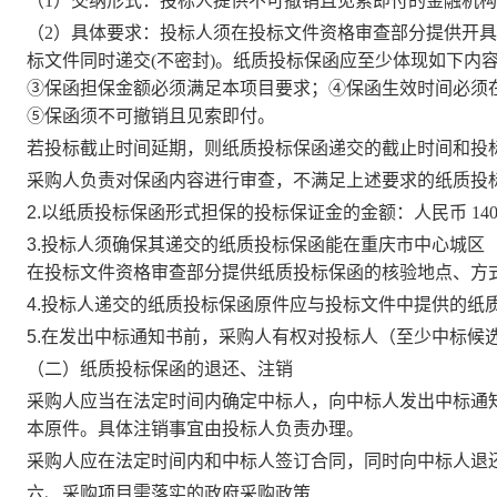
（
1）交纳形式：投标人提供不可撤销且见索即付的金融机
（
2）具体要求：投标人须在投标文件资格审查部分提供开
标文件同时递交(不密封)。纸质投标保函应至少体现如下内
③保函担保金额必须满足本项目要求；④保函生效时间必须
⑤保函须不可撤销且见索即付。
若投标截止时间延期，则纸质投标保函递交的截止时间和投
采购人负责对保函内容进行审查，不满足上述要求的纸质投
2.以纸质投标保函形式担保的投标保证金的金额：人民币
14
3.投标人须确保其递交的纸质投标保函能在重庆市中心城区
在投标文件资格审查部分提供纸质投标保函的核验地点、方
4.投标人递交的纸质投标保函原件应与投标文件中提供的纸
5.在发出中标通知书前，采购人有权对投标人（至少中标候
（二）纸质投标保函的退还、注销
采购人应当在法定时间内确定中标人，向中标人发出中标通
本原件。具体注销事宜由投标人负责办理。
采购人应在法定时间内和中标人签订合同，同时向中标人退
六、采购项目需落实的政府采购政策