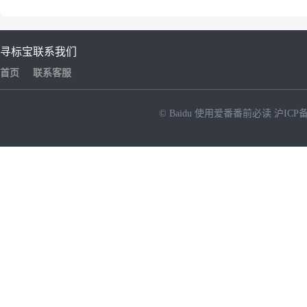
寻标宝
联系我们
首页
联系客服
© Baidu
使用爱番番前必读
沪ICP备
NEW
HOT
暂时没有搜索结果…