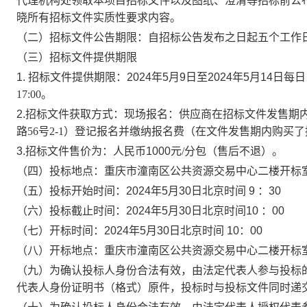
代理机构处领取本项目
招标
文件以及图纸、澄清等
招标
前公
晓所有
招标文件
实质性要求内容。
（
二
）招标文件公告期限：自招标公告发布之日起五个工作
（
三
）招标文件提供期限
1. 招标文件提供期限：
2024
年
5
月
9
日至
2024
年
5
月
14
日每日
17:00
。
2.招标文件获取方式：
现场报名：供应商在
招标
文件
发售期
路
56号2-1）登记报名并缴纳报名费（
在文件发售期内购买了
3.招标文件售价为：人民币
1000
元
/分包（售后不退）。
（
四
）投标地点：
重庆市潼南区公共资源交易中心二楼开标
（
五
）投标开始时间：
2024
年
5
月
30
日北京时间
9
：
30
（
六
）投标截止时间：
2024
年
5
月
30
日北京时间
10
：
00
（
七
）开标时间：
2024
年
5
月
30
日北京时间
10
：
00
（
八
）开标地点：
重庆市潼南区公共资源交易中心二楼开标
（
九
）为确认投标人身份合法有效，由法定代表人参与投标
代表人身份证明书（格式）原件，
投标时与
投标文件同时递