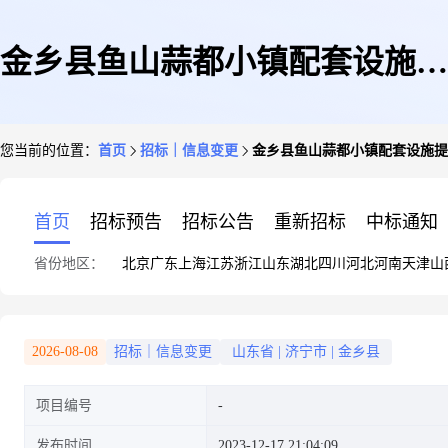
金乡县鱼山蒜都小镇配套设施提
您当前的位置：
首页
招标｜信息变更
金乡县鱼山蒜都小镇配套设施提
升工程(整体面貌提升一标段)招
首页
招标预告
招标公告
重新招标
中标通知
省份地区：
北京
广东
上海
江苏
浙江
山东
湖北
四川
河北
河南
天津
山
标文件
2026-08-08
招标｜信息变更
山东省
|
济宁市
|
金乡县
项目编号
发布时间
2023-12-17 21:04:09