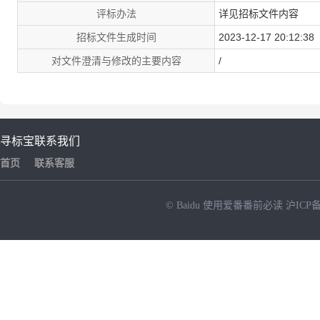
评标办法
详见招标文件内容
招标文件生成时间
2023-12-17 20:12:38
对文件澄清与修改的主要内容
/
寻标宝
联系我们
首页
联系客服
© Baidu
使用爱番番前必读
沪ICP备
NEW
HOT