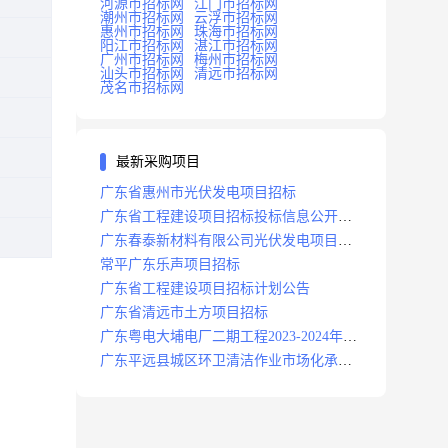
河源市招标网
江门市招标网
潮州市招标网
云浮市招标网
惠州市招标网
珠海市招标网
阳江市招标网
湛江市招标网
广州市招标网
梅州市招标网
汕头市招标网
清远市招标网
茂名市招标网
最新采购项目
广东省惠州市光伏发电项目招标
广东省工程建设项目招标投标信息公开目
录
广东春泰新材料有限公司光伏发电项目招
标
常平广东乐声项目招标
广东省工程建设项目招标计划公告
广东省清远市土方项目招标
广东粤电大埔电厂二期工程2023-2024年度
安保服务项目招标公告
广东平远县城区环卫清洁作业市场化承包
项目招标中标候选人公示