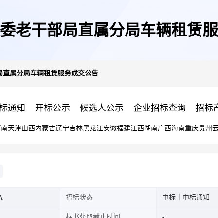
委老干部局直属分局车辆租赁服
局直属分局车辆租赁服务成交公告
标通知
开标公示
候选人公示
企业招标查询
招标
河南
天津
山西
内蒙古
辽宁
吉林
黑龙江
安徽
福建
江西
湖南
广西
海南
重庆
贵州
A
招标状态
中标｜中标通知
标书获取截止时间