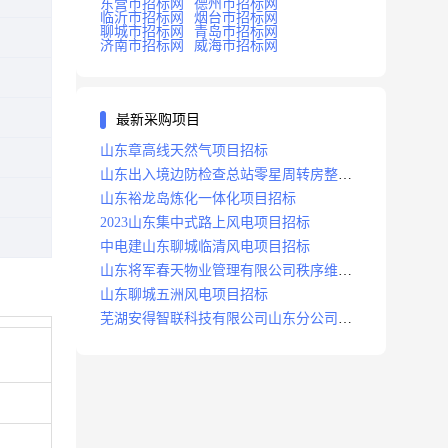
东营市招标网
德州市招标网
临沂市招标网
烟台市招标网
聊城市招标网
青岛市招标网
济南市招标网
威海市招标网
最新采购项目
山东章高线天然气项目招标
山东出入境边防检查总站零星周转房整修
项目招标中标
山东裕龙岛炼化一体化项目招标
2023山东集中式路上风电项目招标
中电建山东聊城临清风电项目招标
山东将军春天物业管理有限公司秩序维护
服务项目招标公告
山东聊城五洲风电项目招标
芜湖安得智联科技有限公司山东分公司济
南地区快递项目招标公告