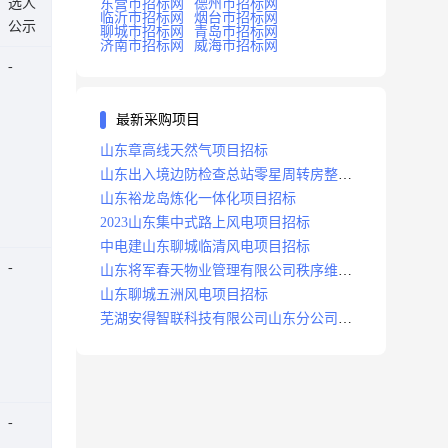
选人
东营市招标网
德州市招标网
临沂市招标网
烟台市招标网
公示
聊城市招标网
青岛市招标网
济南市招标网
威海市招标网
最新采购项目
山东章高线天然气项目招标
山东出入境边防检查总站零星周转房整修
项目招标中标
山东裕龙岛炼化一体化项目招标
2023山东集中式路上风电项目招标
中电建山东聊城临清风电项目招标
山东将军春天物业管理有限公司秩序维护
服务项目招标公告
山东聊城五洲风电项目招标
芜湖安得智联科技有限公司山东分公司济
南地区快递项目招标公告