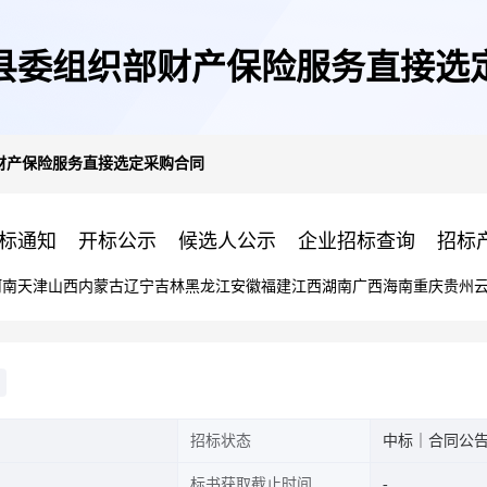
县委组织部财产保险服务直接选
财产保险服务直接选定采购合同
标通知
开标公示
候选人公示
企业招标查询
招标
河南
天津
山西
内蒙古
辽宁
吉林
黑龙江
安徽
福建
江西
湖南
广西
海南
重庆
贵州
招标状态
中标｜合同公
标书获取截止时间