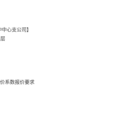
中中心支公司】
８层
定价系数报价要求