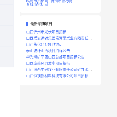
临汾市招标网
忻州市招标网
晋城市招标网
最新采购项目
山西忻州市光伏项目招标
山西煤炭运销集团簸箕掌煤业有限责任公
司井田地面三维地震勘探项目招标
山西焦化144项目招标
泰山玻纤山西项目招标公告
华为煤矿军团山西总部项目招标公告
山西壶关风力发电项目招标
山西汾西中兴煤业有限责任公司矿井水处
理站升级改造项目招标
山西恒镁新材料科技有限公司项目招标