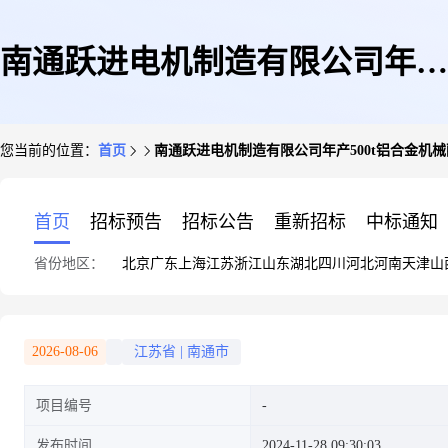
南通跃进电机制造有限公司年产
您当前的位置：
首页
南通跃进电机制造有限公司年产500t铝合金机
500t铝合金机械配件扩建项目全
首页
招标预告
招标公告
重新招标
中标通知
省份地区：
北京
广东
上海
江苏
浙江
山东
湖北
四川
河北
河南
天津
山
本公示
2026-08-06
江苏省
|
南通市
项目编号
发布时间
2024-11-28 09:30:03