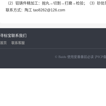
（2）铝铸件精加工：抛丸→切割→打磨→检验；（3）砂处
联系方式：陶工 tao8262@126.com
寻标宝
联系我们
首页
联系客服
© Baidu
使用爱番番前必读
沪ICP备
NEW
HOT