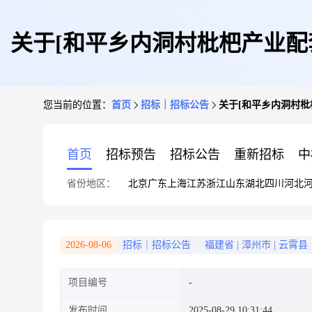
关于[和平乡内洞村枇杷产业配
您当前的位置：
首页
招标｜招标公告
关于[和平乡内洞村枇
首页
招标预告
招标公告
重新招标
中
省份地区：
北京
广东
上海
江苏
浙江
山东
湖北
四川
河北
2026-08-06
招标｜招标公告
福建省
|
漳州市
|
云霄县
项目编号
发布时间
2025-08-29 10:31:44