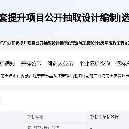
套提升项目公开抽取设计编制]选取
杷产业配套提升项目公开抽取设计编制]选取[施工图设计(房屋市政工程)]
的采购公告
标通知
开标公示
候选人公示
企业招标查询
招标
河南
天津
山西
内蒙古
辽宁
吉林
黑龙江
安徽
福建
江西
湖南
广西
海南
重庆
贵州
招标状态
招标｜招标公告
标书获取截止时间