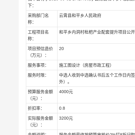
下：
采购部门名
云霄县和平乡人民政府
称：
工程项目名
和平乡内洞村枇杷产业配套提升项目公开
称：
项目预估造价
20
（万元）：
服务事项：
施工图设计（房屋市政工程）
服务时限：
中选人收到中选确认书后五个工作日内签
外）。
预算服务金额
4000元
（元）：
折扣率：
0.8
实际服务金额
3200元
（元）：
金额说明：
服务金额最终按预算审核价2%打8折记取