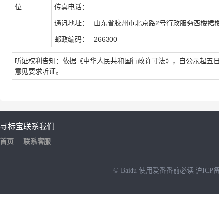
位
传真电话：
通讯地址：
山东省胶州市北京路2号行政服务西楼裙
邮政编码：
266300
听证权利告知：依据《中华人民共和国行政许可法》，自公示起五
意见要求听证。
寻标宝
联系我们
首页
联系客服
© Baidu
使用爱番番前必读
沪ICP备
NEW
HOT