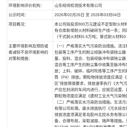
环境影响评价机构：
山东经纬检测技术有限公司
公示时间：
2026年02月26日 至 2026年03月04日
项目概况：
本公司拟投资800万元建设不定型耐火
有仓库新增耐火材料破碎生产线一条；同
（干式耐火材料5.6万吨；膏式耐火材料0
主要环境影响及预防或
（一）严格落实大气污染防治措施。浇注
者减轻不良环境影响的
包装等工序产生的粉尘经脉冲布袋除尘器（
对策和措施：
量、投料、混合、包装经脉冲布袋除尘器（
混合等工序产生的粉尘集中收集至脉冲布袋除
放；上料、破碎、临时吹拣等工序产生的粉
筒（P4）排放。颗粒物排放浓度应满足《建材
区”排放限值要求，排放速率执行《大气污染
产应在封闭的车间内进行，应规范设置、
颗粒物浓度应满足《建材工业大气污染物排放
（二）严格落实水污染防治措施。生活污
有限公司处理。废水排放执行《污水综合排放
排放浓度须满足青岛胶州北控水务有限公
备，合理布局，采取减振、隔声等措施。