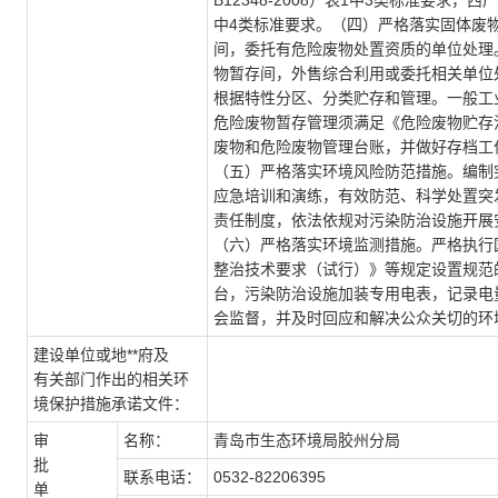
B12348-2008）表1中3类标准要求，
中4类标准要求。（四）严格落实固体废
间，委托有危险废物处置资质的单位处理
物暂存间，外售综合利用或委托相关单位
根据特性分区、分类贮存和管理。一般工
危险废物暂存管理须满足《危险废物贮存污染
废物和危险废物管理台账，并做好存档工
（五）严格落实环境风险防范措施。编制
应急培训和演练，有效防范、科学处置突
责任制度，依法依规对污染防治设施开展
（六）严格落实环境监测措施。严格执行
整治技术要求（试行）》等规定设置规范
台，污染防治设施加装专用电表，记录电
会监督，并及时回应和解决公众关切的环
建设单位或地**府及
有关部门作出的相关环
境保护措施承诺文件：
审
名称：
青岛市生态环境局胶州分局
批
联系电话：
0532-82206395
单