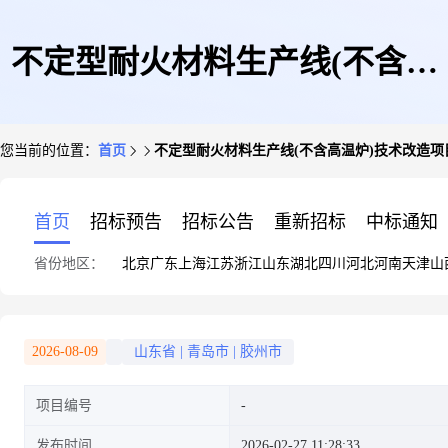
不定型耐火材料生产线(不含高
您当前的位置：
首页
不定型耐火材料生产线(不含高温炉)技术改造项
温炉)技术改造项目
首页
招标预告
招标公告
重新招标
中标通知
省份地区：
北京
广东
上海
江苏
浙江
山东
湖北
四川
河北
河南
天津
山
2026-08-09
山东省
|
青岛市
|
胶州市
项目编号
发布时间
2026-02-27 11:28:33