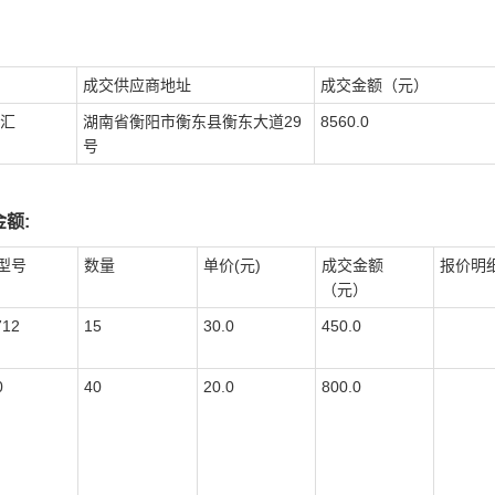
成交供应商地址
成交金额（元）
汇
湖南省衡阳市衡东县衡东大道29
8560.0
号
额:
型号
数量
单价(元)
成交金额
报价明
（元）
712
15
30.0
450.0
0
40
20.0
800.0