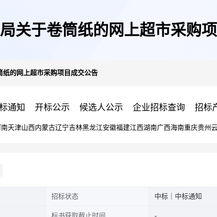
局关于卷筒纸的网上超市采购项
筒纸的网上超市采购项目成交公告
标通知
开标公示
候选人公示
企业招标查询
招标
河南
天津
山西
内蒙古
辽宁
吉林
黑龙江
安徽
福建
江西
湖南
广西
海南
重庆
贵州
招标状态
中标｜中标通知
标书获取截止时间