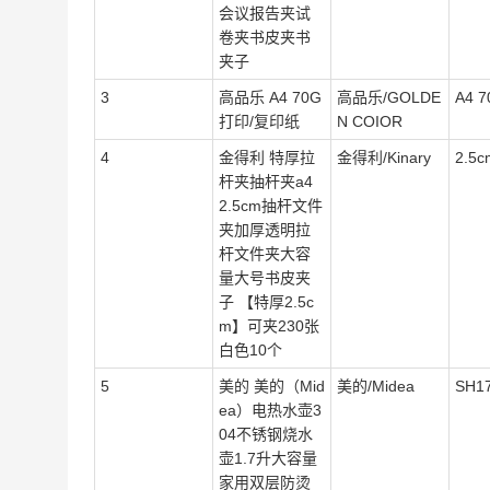
会议报告夹试
卷夹书皮夹书
夹子
3
高品乐 A4 70G
高品乐/GOLDE
A4 7
打印/复印纸
N COIOR
4
金得利 特厚拉
金得利/Kinary
2.5c
杆夹抽杆夹a4
2.5cm抽杆文件
夹加厚透明拉
杆文件夹大容
量大号书皮夹
子 【特厚2.5c
m】可夹230张
白色10个
5
美的 美的（Mid
美的/Midea
SH1
ea）电热水壶3
04不锈钢烧水
壶1.7升大容量
家用双层防烫