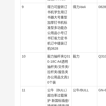
9
得力可旋转订
得力/deli
0828
书机学生用订
书器大号重型
加厚钉书机标
准型多功能办
公用品小号订
书钉省力定书
机订中缝装订
机0828
10
毅力抽杆夹Q31
毅力
Q31
0-18C A4透明
抽杆夹/文件夹/
拉杆夹/报告夹
办公用品文具1
0个装
11
公牛（BULL）
公牛/BULL
GN-
超功率过载保
护 新国标插座/
插线板/插排/排