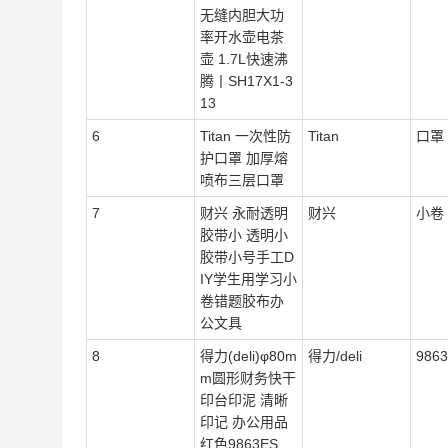
无缝内胆大功
率开水壶电茶
壶 1.7L快速沸
腾丨SH17X1-3
13
6
Titan 一次性防
Titan
口罩
护口罩 加厚熔
喷布三层口罩
7
财兴 永耐透明
财兴
小卷
胶带小 透明小
胶带小号手工D
IY学生用学习小
卷错题胶布办
公文具
8
得力(deli)φ80m
得力/deli
9863
m圆形财务快干
印台印泥 清晰
印记 办公用品
红色9863ES