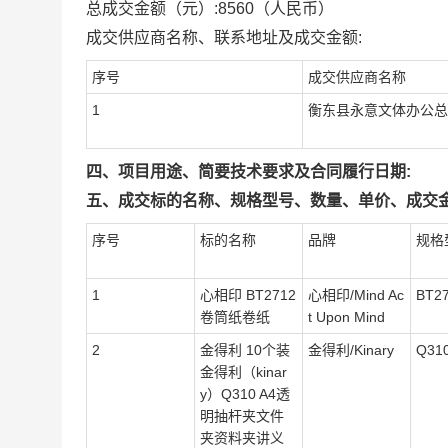
总成交金额（元）:
8560
（人民币）
成交供应商名称、联系地址及成交金额:
序号
成交供应商名称
1
衡东县永意文体办公总
四、项目用途、简要技术要求及合同履行日期:
五、成交标的名称、规格型号、数量、单价、成交金
序号
标的名称
品牌
规格
1
心相印 BT2712
心相印/Mind Ac
BT2
卷筒纸卷纸
t Upon Mind
2
金得利 10个装
金得利/Kinary
Q31
金得利（kinar
y）Q310 A4透
明抽杆夹文件
夹资料夹讲义