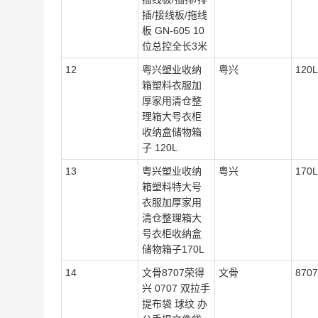
插/接线板/拖线
板 GN-605 10
位总控全长3米
12
粤兴塑业收纳
粤兴
120L
箱塑料衣服加
厚家用清仓整
理箱大号衣柜
收纳盒储物箱
子 120L
13
粤兴塑业收纳
粤兴
170L
箱塑料特大号
衣服加厚家用
清仓整理箱大
号衣柜收纳盒
储物箱子170L
14
文骨8707荣得
文骨
8707
兴 0707 双拉手
提布袋 球纹 办