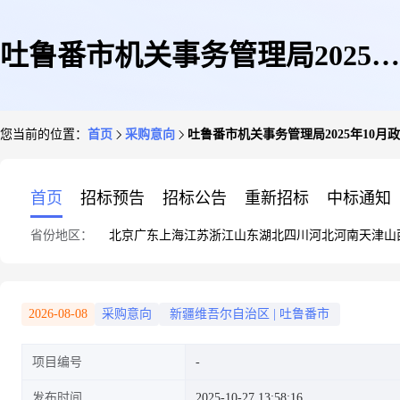
吐鲁番市机关事务管理局2025年
您当前的位置：
首页
采购意向
吐鲁番市机关事务管理局2025年10月
10月政府采购意向
首页
招标预告
招标公告
重新招标
中标通知
省份地区：
北京
广东
上海
江苏
浙江
山东
湖北
四川
河北
河南
天津
山
2026-08-08
采购意向
新疆维吾尔自治区
|
吐鲁番市
项目编号
发布时间
2025-10-27 13:58:16