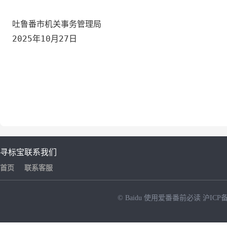
吐鲁番市机关事务管理局
2025年10月27日
寻标宝
联系我们
首页
联系客服
© Baidu
使用爱番番前必读
沪ICP备
NEW
HOT