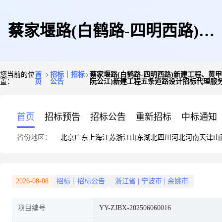
蔡家堰路(白鹤路-四明西路)新
您当前的位
首
招标｜招标
蔡家堰路(白鹤路-四明西路)新建工程、黄甲
置：
页
公告
阮公江)新建工程五条道路设计招标代理服
建工程、黄甲巷路(兰周线-蔡家
首页
招标预告
招标公告
重新招标
中标通知
省份地区：
北京
广东
上海
江苏
浙江
山东
湖北
四川
河北
河南
天津
山
堰江)新建工程、四明西路(兰周
2026-08-08
招标｜招标公告
浙江省
|
宁波市
|
余姚市
项目编号
YY-ZJBX-202506060016
线-建民路)新建工程、白鹤路