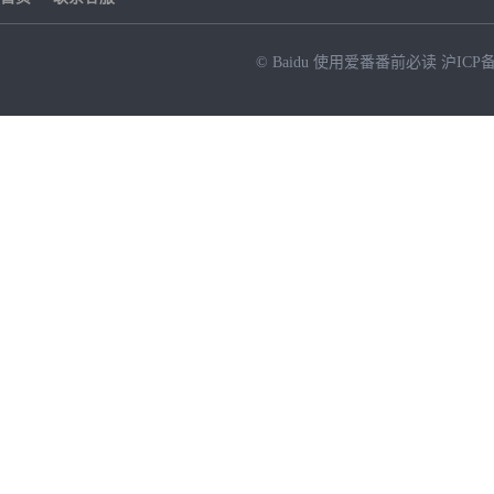
© Baidu
使用爱番番前必读
沪ICP备
NEW
HOT
暂时没有搜索结果…