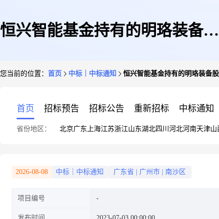
恒兴智能基金持有的明珞装备股
您当前的位置：
首页
中标｜中标通知
恒兴智能基金持有的明珞装备股
权项目专项法律顾问选聘结果公
首页
招标预告
招标公告
重新招标
中标通知
省份地区：
北京
广东
上海
江苏
浙江
山东
湖北
四川
河北
河南
天津
山
告
2026-08-08
中标｜中标通知
广东省
|
广州市
|
南沙区
项目编号
发布时间
2023-07-03 00:00:00