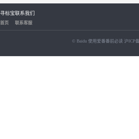
寻标宝
联系我们
首页
联系客服
© Baidu
使用爱番番前必读
沪ICP备
NEW
HOT
暂时没有搜索结果…