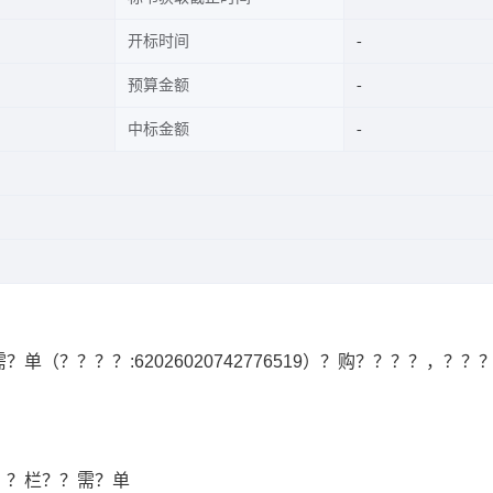
开标时间
预算金额
中标金额
需？单
（？？？？:
62026020742776519
）？购？？？？，？？
？？栏？？需？单