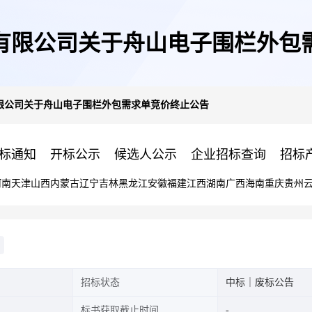
有限公司关于舟山电子围栏外包
限公司关于舟山电子围栏外包需求单竞价终止公告
标通知
开标公示
候选人公示
企业招标查询
招标
河南
天津
山西
内蒙古
辽宁
吉林
黑龙江
安徽
福建
江西
湖南
广西
海南
重庆
贵州
招标状态
中标｜废标公告
标书获取截止时间