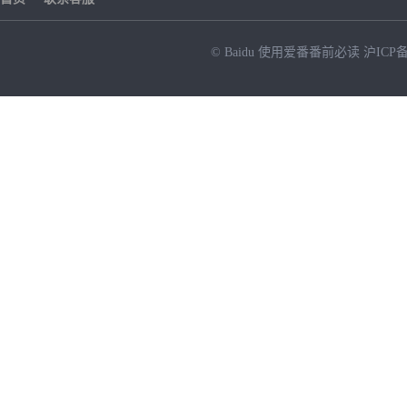
© Baidu
使用爱番番前必读
沪ICP备
NEW
HOT
暂时没有搜索结果…