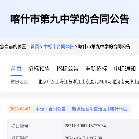
喀什市第九中学的合同公告
您当前的位置：
首页
中标｜合同公告
喀什市第九中学的合同公告
首页
招标预告
招标公告
重新招标
中标通知
省份地区：
北京
广东
上海
江苏
浙江
山东
湖北
四川
河北
河南
天津
山
2026-08-07
中标｜合同公告
新疆维吾尔自治区
|
喀什地区
项目编号
2821101000015777054
发布时间
2024-10-17 14:07:30