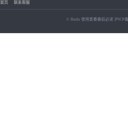
首页
联系客服
© Baidu
使用爱番番前必读
沪ICP备
NEW
HOT
暂时没有搜索结果…