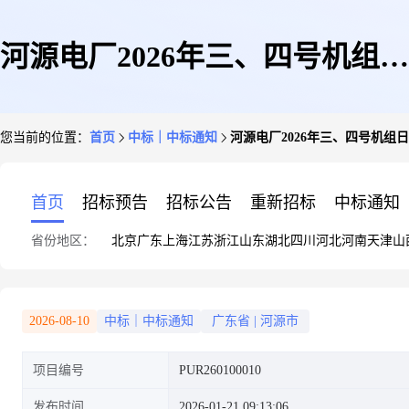
河源电厂2026年三、四号机组日
您当前的位置：
首页
中标｜中标通知
河源电厂2026年三、四号机组日常
常维护热控备件物资
首页
招标预告
招标公告
重新招标
中标通知
省份地区：
北京
广东
上海
江苏
浙江
山东
湖北
四川
河北
河南
天津
山
(CGSQ20250814高温型磁性开
2026-08-10
中标｜中标通知
广东省
|
河源市
项目编号
PUR260100010
关13项)采购
发布时间
2026-01-21 09:13:06