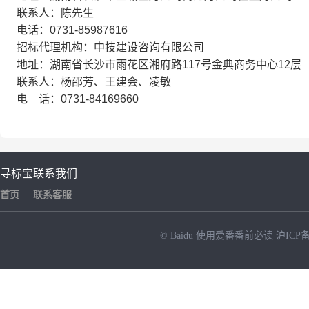
联系人：陈先生
电话：0731-85987616
招标代理机构：中技建设咨询有限公司
地址：湖南省长沙市雨花区湘府路117号金典商务中心12层
联系人：杨邵芳、王建会、凌敏
电 话：0731-84169660
寻标宝
联系我们
首页
联系客服
© Baidu
使用爱番番前必读
沪ICP备
NEW
HOT