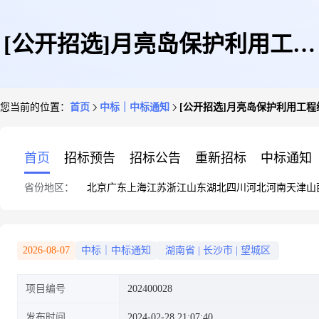
[公开招选]月亮岛保护利用工程
您当前的位置：
首页
中标｜中标通知
[公开招选]月亮岛保护利用工
综合整改项目环境监测服务及施
首页
招标预告
招标公告
重新招标
中标通知
省份地区：
北京
广东
上海
江苏
浙江
山东
湖北
四川
河北
河南
天津
山
工期环境风险应急预案编制项目
2026-08-07
中标｜中标通知
湖南省
|
长沙市
|
望城区
项目编号
202400028
发布时间
2024-02-28 21:07:40